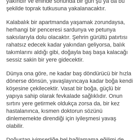
yakındır ve eninde sonunda bir gün şu ya da bu
şekilde toprak tutkusuna yakalanacaktır.
Kalabalık bir apartmanda yaşamak zorundaysa,
herhangi bir penceresi sardunya ve petunya
saksılarıyla dolu olacaktır. Şehrin gürültü patırtısı
rahatsız edecek kadar yakından geliyorsa, balık
takımlarını aldığı gibi, doğayla baş başa kalacağı
sessiz sakin bir yere gidecektir.
Dünya ona göre, ne kadar baş döndürücü bir hızla
dönerse dönsün, yavaşlayıncaya kadar boğa kendi
köşesine çekilecektir. Vasat bir boğa, güçlü bir
yapıya sahip olarak fevkalade sağlıklıdır. Onun
sırtını yere getirmek oldukça zorsa da, bir kez
hastalanınca, kısmen doktorun sözünü
dinlememekte direndiği için iyileşmesi yavaş
olabilir.
Doğuştan iyimserliğe bel bağlamama eğilimi de