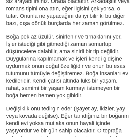
siz arayabilirsiniz. Orada olacaktır. Arkadaşlık veya
romans tipini ona atın, eğer ilgisini çekiyorsa, o
tutar. Onunla ne yapacağını da iyi bilir ki bu diğer
bazı, dışa dönük burçlarda her zaman görülmez.
Boğa pek az üzülür, sinirlenir ve tırnaklarını yer.
İşler istediği gibi gitmediği zaman somurtup
düşüncelere dalabilir, ama sinirli bir tip değildir.
Duygularına kapılmamak ve işleri kendi gidişine
uydurmak onun doğal özelliğidir ve onun bu esas
tutumunu tümüyle değiştiremez. Boğa insanları ev
kedileridir. Kendi çatısı altında lüks bir yaşam,
rahat, samimi bir yaşam kurmayı istemeyen bir
boğa hemen hemen yok gibidir.
Değişiklik onu tedirgin eder (Şayet ay, ikizler, yay
veya kovada değilse). Eğer tanıdığınız bir boğanın
kendi evi yoksa mutlaka onun hayali içinde
yaşıyordur ve bir gün sahip olacaktır. O toprağa