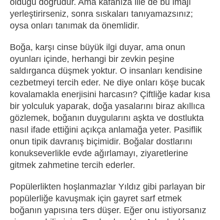
olduğu doğrudur. Ama kafanıza ille de bu imajı
yerleştirirseniz, sonra sıskaları tanıyamazsınız;
oysa onları tanımak da önemlidir.
Boğa, karşı cinse büyük ilgi duyar, ama onun
oyunları içinde, herhangi bir zevkin peşine
saldırganca düşmek yoktur. O insanları kendisine
cezbetmeyi tercih eder. Ne diye onları köşe bucak
kovalamakla enerjisini harcasın? Çiftliğe kadar kısa
bir yolculuk yaparak, doğa yasalarını biraz akıllıca
gözlemek, boğanın duygularını aşkta ve dostlukta
nasıl ifade ettiğini açıkça anlamağa yeter. Pasiflik
onun tipik davranış biçimidir. Boğalar dostlarını
konukseverlikle evde ağırlamayı, ziyaretlerine
gitmek zahmetine tercih ederler.
Popülerlikten hoşlanmazlar Yıldız gibi parlayan bir
popülerliğe kavuşmak için gayret sarf etmek
boğanın yapısına ters düşer. Eğer onu istiyorsanız