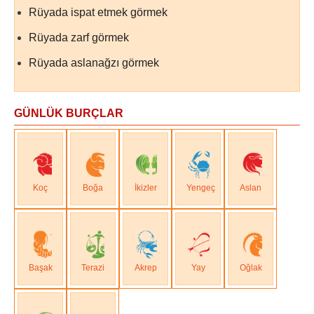
Rüyada ispat etmek görmek
Rüyada zarf görmek
Rüyada aslanağzı görmek
GÜNLÜK BURÇLAR
Koç
Boğa
İkizler
Yengeç
Aslan
Başak
Terazi
Akrep
Yay
Oğlak