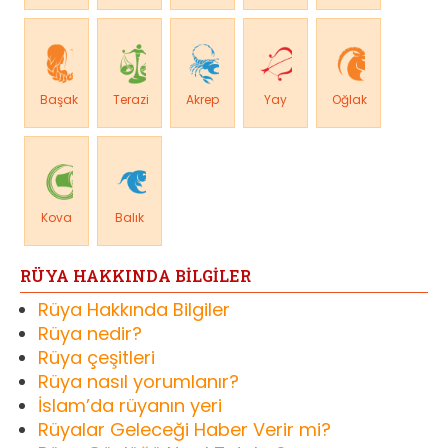
Başak
Terazi
Akrep
Yay
Oğlak
Kova
Balık
RÜYA HAKKINDA BİLGİLER
Rüya Hakkında Bilgiler
Rüya nedir?
Rüya çeşitleri
Rüya nasıl yorumlanır?
İslam’da rüyanın yeri
Rüyalar Geleceği Haber Verir mi?