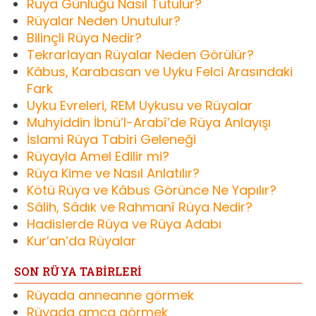
Rüya Günlüğü Nasıl Tutulur?
Rüyalar Neden Unutulur?
Bilinçli Rüya Nedir?
Tekrarlayan Rüyalar Neden Görülür?
Kâbus, Karabasan ve Uyku Felci Arasındaki
Fark
Uyku Evreleri, REM Uykusu ve Rüyalar
Muhyiddin İbnü’l-Arabî’de Rüya Anlayışı
İslami Rüya Tabiri Geleneği
Rüyayla Amel Edilir mi?
Rüya Kime ve Nasıl Anlatılır?
Kötü Rüya ve Kâbus Görünce Ne Yapılır?
Sâlih, Sâdık ve Rahmanî Rüya Nedir?
Hadislerde Rüya ve Rüya Adabı
Kur’an’da Rüyalar
SON RÜYA TABİRLERİ
Rüyada anneanne görmek
Rüyada amca görmek