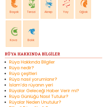
Başak
Terazi
Akrep
Yay
Oğlak
Kova
Balık
RÜYA HAKKINDA BİLGİLER
Rüya Hakkında Bilgiler
Rüya nedir?
Rüya çeşitleri
Rüya nasıl yorumlanır?
İslam’da rüyanın yeri
Rüyalar Geleceği Haber Verir mi?
Rüya Günlüğü Nasıl Tutulur?
Rüyalar Neden Unutulur?