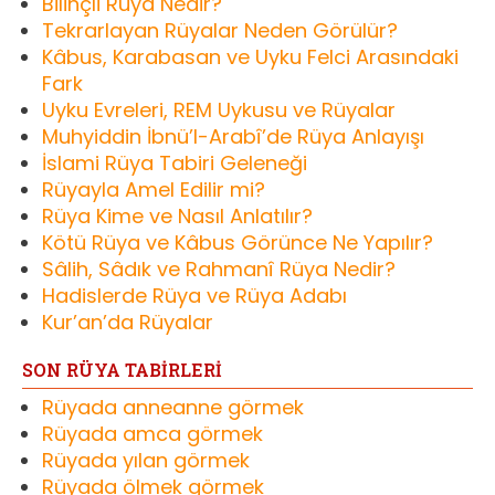
Bilinçli Rüya Nedir?
Tekrarlayan Rüyalar Neden Görülür?
Kâbus, Karabasan ve Uyku Felci Arasındaki
Fark
Uyku Evreleri, REM Uykusu ve Rüyalar
Muhyiddin İbnü’l-Arabî’de Rüya Anlayışı
İslami Rüya Tabiri Geleneği
Rüyayla Amel Edilir mi?
Rüya Kime ve Nasıl Anlatılır?
Kötü Rüya ve Kâbus Görünce Ne Yapılır?
Sâlih, Sâdık ve Rahmanî Rüya Nedir?
Hadislerde Rüya ve Rüya Adabı
Kur’an’da Rüyalar
SON RÜYA TABİRLERİ
Rüyada anneanne görmek
Rüyada amca görmek
Rüyada yılan görmek
Rüyada ölmek görmek