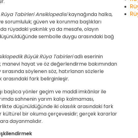
ir.
Rü
Rü
n
Rüya Tabirleri Ansiklopedisi
kaynağında halka,
ve sorumluluk; güven ve korunma başlıkları
da rüyadaki yakınlık ya da mesafe, olayın
e düşünüldüğünde sembolle duygu arasındaki bağ
iklopedik Büyük Rüya Tabirleri
adlı eserinin
ka; manevi hayat ve öz değerlendirme bakımından
y sırasında söylenen söz, hatırlanan sözlerle
k arasındaki fark belirginleşir.
ğı başlıca yönler geçim ve maddi imkânlar ile
tarımda sahnenin yarım kalıp kalmaması,
likte düşünüldüğünde iki olasılık arasındaki fark
r kültürel bir okuma çerçevesidir; gerçek kararlar
lara dayanmalıdır.
işkilendirmek