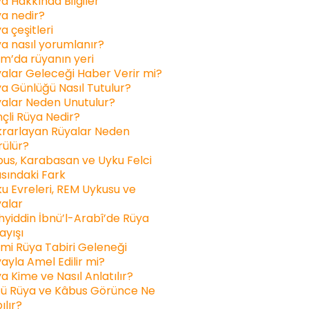
a Hakkında Bilgiler
a nedir?
a çeşitleri
a nasıl yorumlanır?
am’da rüyanın yeri
alar Geleceği Haber Verir mi?
a Günlüğü Nasıl Tutulur?
alar Neden Unutulur?
inçli Rüya Nedir?
rarlayan Rüyalar Neden
ülür?
us, Karabasan ve Uyku Felci
sındaki Fark
u Evreleri, REM Uykusu ve
alar
yiddin İbnü’l-Arabî’de Rüya
ayışı
ami Rüya Tabiri Geleneği
ayla Amel Edilir mi?
a Kime ve Nasıl Anlatılır?
ü Rüya ve Kâbus Görünce Ne
ılır?