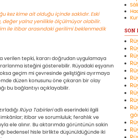
Sâl
Had
u kez kime ait olduğu içinde saklıdır. Eski
Kur
 değer yalnız yenilikle ölçülmüyor olabilir.
m ile itibar arasındaki gerilimi beklenmedik
SON 
Rü
Rü
Rü
a verilen tepki, kararı doğrudan uygulamaya
Rü
arlanma isteğini gösterebilir. Rüyadaki eşyanın
Rü
yoksa geçim mi çevresinde geliştiğini ayırmaya
Rü
emde düzen konusunu öne çıkaran bir olay
Rü
ğı bu bağlantıyı açıklayabilir.
Rü
Rü
Rü
zırladığı
Rüya Tabirleri
adlı eserindeki ilgili
gö
kânlar; itibar ve sorumluluk; ferahlık ve
Rü
rıyla ele alınır. Bu aktarımda görüntünün sakin
Rü
ığı bedensel hisle birlikte düşünüldüğünde iki
Rü