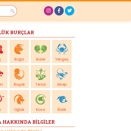
LÜK BURÇLAR
ç
Boğa
İkizler
Yengeç
an
Başak
Terazi
Akrep
y
Oğlak
Kova
Balık
 HAKKINDA BİLGİLER