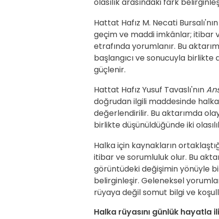
olasılık arasındaki fark belirginleş
Hattat Hafız M. Necati Bursalı'nı
geçim ve maddi imkânlar; itibar 
etrafında yorumlanır. Bu aktarım
başlangıcı ve sonucuyla birlikt
güçlenir.
Hattat Hafız Yusuf Tavaslı'nın
Ans
doğrudan ilgili maddesinde hal
değerlendirilir. Bu aktarımda ola
birlikte düşünüldüğünde iki olasılı
Halka için kaynakların ortaklaştı
itibar ve sorumluluk olur. Bu ak
görüntüdeki değişimin yönüyle bir
belirginleşir. Geleneksel yorumla
rüyaya değil somut bilgi ve koşul
Halka rüyasını günlük hayatla il