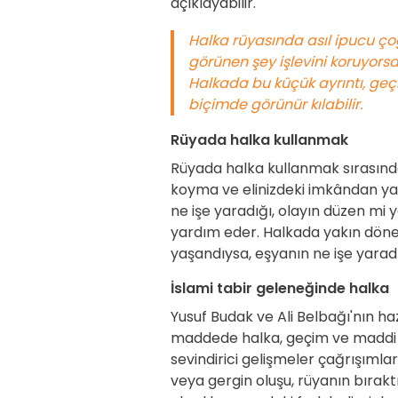
açıklayabilir.
Halka rüyasında asıl ipucu çoğ
görünen şey işlevini koruyorsa,
Halkada bu küçük ayrıntı, geçi
biçimde görünür kılabilir.
Rüyada halka kullanmak
Rüyada halka kullanmak sırasınd
koyma ve elinizdeki imkândan yar
ne işe yaradığı, olayın düzen mi 
yardım eder. Halkada yakın dön
yaşandıysa, eşyanın ne işe yaradı
İslami tabir geleneğinde halka
Yusuf Budak ve Ali Belbağı'nın ha
maddede halka, geçim ve maddi im
sevindirici gelişmeler çağrışımla
veya gergin oluşu, rüyanın bırakt