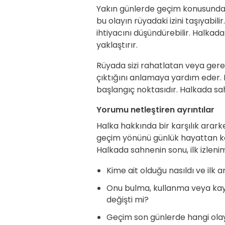
Yakın günlerde geçim konusunda b
bu olayın rüyadaki izini taşıyabili
ihtiyacını düşündürebilir. Halka
yaklaştırır.
Rüyada sizi rahatlatan veya gere
çıktığını anlamaya yardım eder. B
başlangıç noktasıdır. Halkada sah
Yorumu netleştiren ayrıntılar
Halka hakkında bir karşılık ararke
geçim yönünü günlük hayattan 
Halkada sahnenin sonu, ilk izleni
Kime ait olduğu nasıldı ve ilk a
Onu bulma, kullanma veya kay
değişti mi?
Geçim son günlerde hangi olay