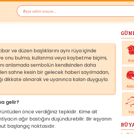
GÜN
bar ve düzen başlıklarını aynı rüya içinde
u ve onu bulma, kullanma veya kaybetme biçimi,
Ko
ını anlamada sembolün kendisinden daha
rülen sahne kesin bir gelecek haberi sayılmadan,
ğı dikkate alınarak ve uyanınca kalan duyguyla
Asl
a gelir?
örüntüden önce verdiğiniz tepkidir. Kime ait
Ya
iyacın ağır bastığını düşündürebilir. Bir eşyanın
RÜYA
mut başlangıç noktasıdır.