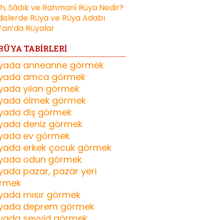
ih, Sâdık ve Rahmanî Rüya Nedir?
islerde Rüya ve Rüya Adabı
’an’da Rüyalar
RÜYA TABİRLERİ
yada anneanne görmek
yada amca görmek
yada yılan görmek
yada ölmek görmek
yada diş görmek
yada deniz görmek
yada ev görmek
yada erkek çocuk görmek
yada odun görmek
yada pazar, pazar yeri
rmek
yada mısır görmek
yada deprem görmek
yada seyyid görmek