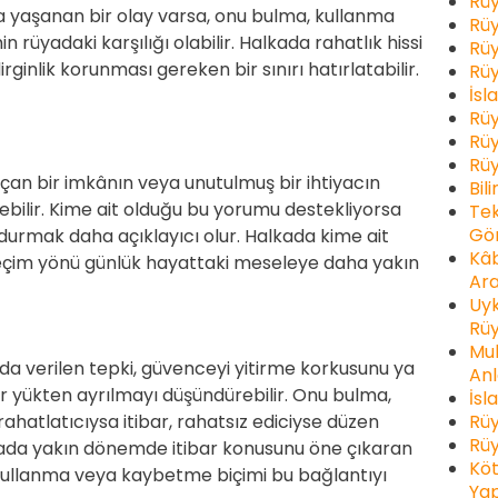
Rüy
yaşanan bir olay varsa, onu bulma, kullanma
Rüy
rüyadaki karşılığı olabilir. Halkada rahatlık hissi
Rüy
ginlik korunması gereken bir sınırı hatırlatabilir.
Rüy
İsl
Rüy
Rüy
Rüy
an bir imkânın veya unutulmuş bir ihtiyacın
Bil
ebilir. Kime ait olduğu bu yorumu destekliyorsa
Tek
Gör
 durmak daha açıklayıcı olur. Halkada kime ait
Kâb
geçim yönü günlük hayattaki meseleye daha yakın
Ara
Uyk
Rüy
Muh
a verilen tepki, güvenceyi yitirme korkusunu ya
Anl
 yükten ayrılmayı düşündürebilir. Onu bulma,
İsl
Rüy
hatlatıcıysa itibar, rahatsız ediciyse düzen
Rüy
lkada yakın dönemde itibar konusunu öne çıkaran
Köt
 kullanma veya kaybetme biçimi bu bağlantıyı
Yap