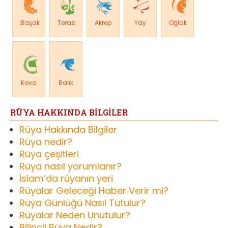
Başak
Terazi
Akrep
Yay
Oğlak
Kova
Balık
RÜYA HAKKINDA BİLGİLER
Rüya Hakkında Bilgiler
Rüya nedir?
Rüya çeşitleri
Rüya nasıl yorumlanır?
İslam’da rüyanın yeri
Rüyalar Geleceği Haber Verir mi?
Rüya Günlüğü Nasıl Tutulur?
Rüyalar Neden Unutulur?
Bilinçli Rüya Nedir?