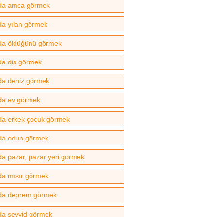
da amca görmek
a yılan görmek
a öldüğünü görmek
a diş görmek
a deniz görmek
da ev görmek
a erkek çocuk görmek
da odun görmek
a pazar, pazar yeri görmek
a mısır görmek
da deprem görmek
a seyyid görmek