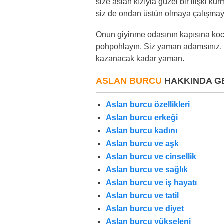
size aslan kızıyla güzel bir ilişki ku
siz de ondan üstün olmaya çalışmay
Onun giyinme odasının kapısına koca
pohpohlayın. Siz yaman adamsınız, b
kazanacak kadar yaman.
ASLAN BURCU
HAKKINDA GE
Aslan burcu özellikleri
Aslan burcu erkeği
Aslan burcu kadını
Aslan burcu ve aşk
Aslan burcu ve cinsellik
Aslan burcu ve sağlık
Aslan burcu ve iş hayatı
Aslan burcu ve tatil
Aslan burcu ve diyet
Aslan burcu yükseleni