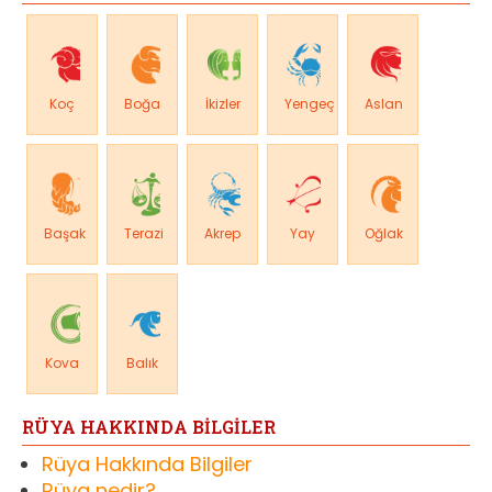
Koç
Boğa
İkizler
Yengeç
Aslan
Başak
Terazi
Akrep
Yay
Oğlak
Kova
Balık
RÜYA HAKKINDA BİLGİLER
Rüya Hakkında Bilgiler
Rüya nedir?