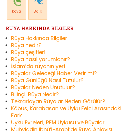
Kova
Balık
RÜYA HAKKINDA BİLGİLER
Rüya Hakkında Bilgiler
Rüya nedir?
Rüya çeşitleri
Rüya nasıl yorumlanır?
İslam’da rüyanın yeri
Rüyalar Geleceği Haber Verir mi?
Rüya Günlüğü Nasıl Tutulur?
Rüyalar Neden Unutulur?
Bilinçli Rüya Nedir?
Tekrarlayan Rüyalar Neden Görülür?
Kâbus, Karabasan ve Uyku Felci Arasındaki
Fark
Uyku Evreleri, REM Uykusu ve Rüyalar
Muhyiddin İbnü’l-Arabî’de Rüya Anlayışı