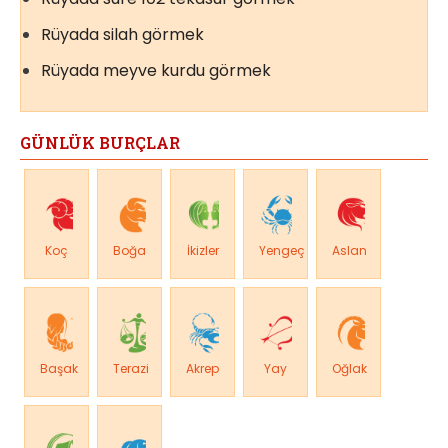
Rüyada silah görmek
Rüyada meyve kurdu görmek
GÜNLÜK BURÇLAR
Koç
Boğa
İkizler
Yengeç
Aslan
Başak
Terazi
Akrep
Yay
Oğlak