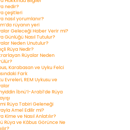
a Hakkında Bilgiler
a nedir?
a çeşitleri
a nasıl yorumlanır?
am’da rüyanın yeri
alar Geleceği Haber Verir mi?
a Günlüğü Nasıl Tutulur?
alar Neden Unutulur?
inçli Rüya Nedir?
rarlayan Rüyalar Neden
ülür?
us, Karabasan ve Uyku Felci
sındaki Fark
u Evreleri, REM Uykusu ve
alar
yiddin İbnü’l-Arabî’de Rüya
ayışı
ami Rüya Tabiri Geleneği
ayla Amel Edilir mi?
a Kime ve Nasıl Anlatılır?
ü Rüya ve Kâbus Görünce Ne
ılır?