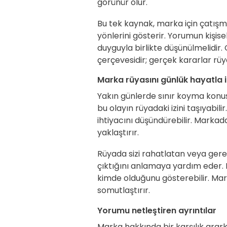
görünür olur.
Bu tek kaynak, marka için çatışma
yönlerini gösterir. Yorumun kişise
duyguyla birlikte düşünülmelidir
çerçevesidir; gerçek kararlar rüy
Marka rüyasını günlük hayatla i
Yakın günlerde sınır koyma konus
bu olayın rüyadaki izini taşıyabili
ihtiyacını düşündürebilir. Marka
yaklaştırır.
Rüyada sizi rahatlatan veya ger
çıktığını anlamaya yardım eder. 
kimde olduğunu gösterebilir. Mar
somutlaştırır.
Yorumu netleştiren ayrıntılar
Marka hakkında bir karşılık arark