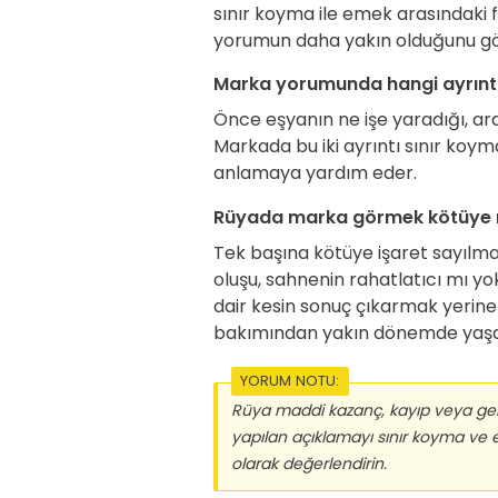
sınır koyma ile emek arasındaki fa
yorumun daha yakın olduğunu gös
Marka yorumunda hangi ayrıntı
Önce eşyanın ne işe yaradığı, ard
Markada bu iki ayrıntı sınır koym
anlamaya yardım eder.
Rüyada marka görmek kötüye m
Tek başına kötüye işaret sayılmaz
oluşu, sahnenin rahatlatıcı mı yo
dair kesin sonuç çıkarmak yerin
bakımından yakın dönemde yaşana
YORUM NOTU:
Rüya maddi kazanç, kayıp veya gele
yapılan açıklamayı sınır koyma ve
olarak değerlendirin.