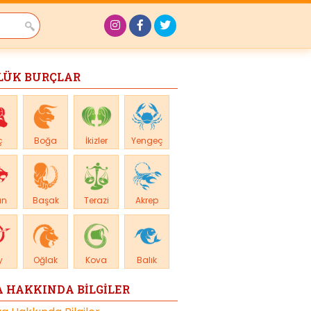
LÜK BURÇLAR
ç
Boğa
İkizler
Yengeç
an
Başak
Terazi
Akrep
y
Oğlak
Kova
Balık
 HAKKINDA BİLGİLER