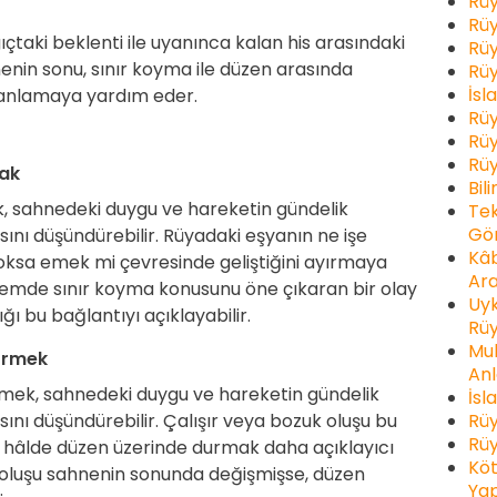
Rüy
Rüy
ıçtaki beklenti ile uyanınca kalan his arasındaki
Rüy
nin sonu, sınır koyma ile düzen arasında
Rüy
İsl
ı anlamaya yardım eder.
Rüy
Rüy
Rüy
ak
Bil
 sahnedeki duygu ve hareketin gündelik
Tek
Gör
ını düşündürebilir. Rüyadaki eşyanın ne işe
Kâb
yoksa emek mi çevresinde geliştiğini ayırmaya
Ara
emde sınır koyma konusunu öne çıkaran bir olay
Uyk
ğı bu bağlantıyı açıklayabilir.
Rüy
Muh
örmek
Anl
mek, sahnedeki duygu ve hareketin gündelik
İsl
Rüy
ını düşündürebilir. Çalışır veya bozuk oluşu bu
Rüy
 hâlde düzen üzerinde durmak daha açıklayıcı
Köt
k oluşu sahnenin sonunda değişmişse, düzen
Yap