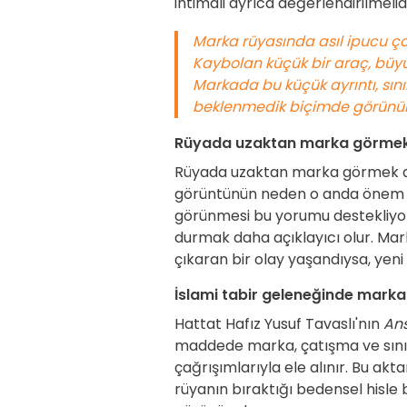
ihtimali ayrıca değerlendirilmelidi
Marka rüyasında asıl ipucu çoğ
Kaybolan küçük bir araç, büyük 
Markada bu küçük ayrıntı, sını
beklenmedik biçimde görünür k
Rüyada uzaktan marka görme
Rüyada uzaktan marka görmek anl
görüntünün neden o anda önem kaz
görünmesi bu yorumu destekliyor
durmak daha açıklayıcı olur. M
çıkaran bir olay yaşandıysa, yeni
İslami tabir geleneğinde marka
Hattat Hafız Yusuf Tavaslı'nın
Ans
maddede marka, çatışma ve sınır 
çağrışımlarıyla ele alınır. Bu ak
rüyanın bıraktığı bedensel hisle