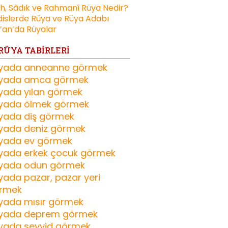
ih, Sâdık ve Rahmanî Rüya Nedir?
islerde Rüya ve Rüya Adabı
’an’da Rüyalar
RÜYA TABİRLERİ
yada anneanne görmek
yada amca görmek
yada yılan görmek
yada ölmek görmek
yada diş görmek
yada deniz görmek
yada ev görmek
yada erkek çocuk görmek
yada odun görmek
yada pazar, pazar yeri
rmek
yada mısır görmek
yada deprem görmek
yada seyyid görmek