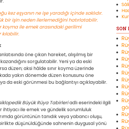
r.
Sâl
Had
u kez eşyanın ne işe yaradığı içinde saklıdır.
Kur
bir işin neden ilerlemediğini hatırlatabilir.
r koyma ile emek arasındaki gerilimi
SON 
ılabilir.
Rü
Rü
k
Rü
atısında öne çıkan hareket, alışılmış bir
Rü
andığını sorgulatabilir. Yeni ya da eski
Rü
sa düzen; aksi hâlde sınır koyma üzerinde
Rü
arkada yakın dönemde düzen konusunu öne
Rü
 ya da eski görünmesi bu bağlantıyı açıklayabilir.
Rü
Rü
Rü
iklopedik Büyük Rüya Tabirleri
adlı eserindeki ilgili
gö
ihtiyacı ile emek ve gündelik sorumluluk
Rü
tarımda görüntünün tanıdık veya yabancı oluşu,
Rü
 birlikte düşünüldüğünde sahnenin duygusal yönü
Rü