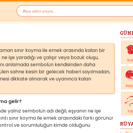
GÜN
man sınır koyma ile emek arasında kalan bir
 ne işe yaradığı ve çalışır veya bozuk oluşu,
Ko
ını anlamada sembolün kendisinden daha
rülen sahne kesin bir gelecek haberi sayılmadan,
mesi dikkate alınarak ve uyanınca kalan
Asl
a gelir?
e yalnız sembolün adı değil, eşyanın ne işe
Ya
ıntı sınır koyma ile emek arasındaki farkı görünür
RÜYA
ı, kontrol ve sorumluluğun kimde olduğunu