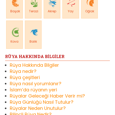
Başak
Terazi
Akrep
Yay
Oğlak
Kova
Balık
RÜYA HAKKINDA BİLGİLER
Rüya Hakkında Bilgiler
Rüya nedir?
Rüya çeşitleri
Rüya nasıl yorumlanır?
İslam’da rüyanın yeri
Rüyalar Geleceği Haber Verir mi?
Rüya Günlüğü Nasıl Tutulur?
Rüyalar Neden Unutulur?
Bilinçli Rüya Nedir?