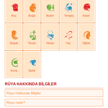
Koç
Boğa
İkizler
Yengeç
Aslan
Başak
Terazi
Akrep
Yay
Oğlak
Kova
Balık
RÜYA HAKKINDA BİLGİLER
Rüya Hakkında Bilgiler
Rüya nedir?