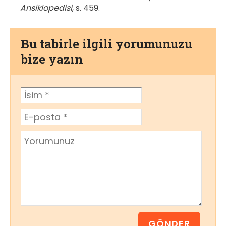
Ansiklopedisi
, s. 459.
Bu tabirle ilgili yorumunuzu
bize yazın