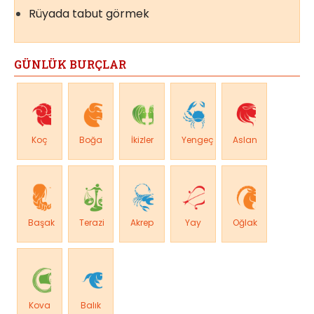
Rüyada tabut görmek
GÜNLÜK BURÇLAR
Koç
Boğa
İkizler
Yengeç
Aslan
Başak
Terazi
Akrep
Yay
Oğlak
Kova
Balık