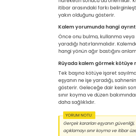
hareketin sonucu da önemlidir. Ka
itibar arasındaki farkı belirginle
yakın olduğunu gösterir.
Kalem yorumunda hangi ayrıntı
Önce onu bulma, kullanma veya k
yaradığı hatırlanmalıdır. Kalemde
hangi yönün ağır bastığını anla
Rüyada kalem görmek kötüye m
Tek başına kötüye işaret sayılm
eşyanın ne işe yaradığı, sahnenin
gösterir. Geleceğe dair kesin s
sınır koyma ve düzen bakımında
daha sağlıklıdır.
YORUM NOTU:
Gerçek kararları eşyanın güvenliği, 
açıklamayı sınır koyma ve itibar üz