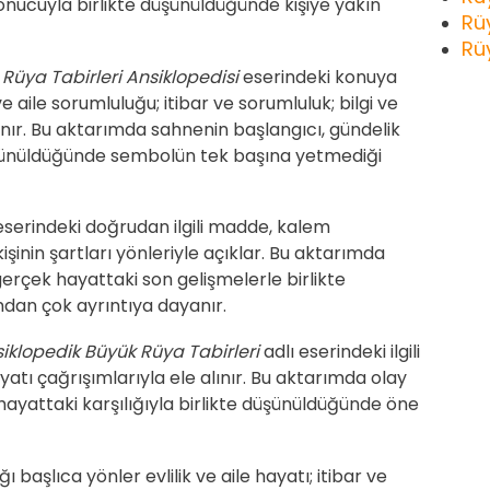
sonucuyla birlikte düşünüldüğünde kişiye yakın
Rü
Rü
n
Rüya Tabirleri Ansiklopedisi
eserindeki konuya
ile sorumluluğu; itibar ve sorumluluk; bilgi ve
ınır. Bu aktarımda sahnenin başlangıcı, gündelik
düşünüldüğünde sembolün tek başına yetmediği
eserindeki doğrudan ilgili madde, kalem
inin şartları yönleriyle açıklar. Bu aktarımda
erçek hayattaki son gelişmelerle birlikte
an çok ayrıntıya dayanır.
iklopedik Büyük Rüya Tabirleri
adlı eserindeki ilgili
yatı çağrışımlarıyla ele alınır. Bu aktarımda olay
hayattaki karşılığıyla birlikte düşünüldüğünde öne
 başlıca yönler evlilik ve aile hayatı; itibar ve