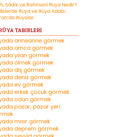
ih, Sâdık ve Rahmanî Rüya Nedir?
islerde Rüya ve Rüya Adabı
’an’da Rüyalar
RÜYA TABİRLERİ
yada anneanne görmek
yada amca görmek
yada yılan görmek
yada ölmek görmek
yada diş görmek
yada deniz görmek
yada ev görmek
yada erkek çocuk görmek
yada odun görmek
yada pazar, pazar yeri
rmek
yada mısır görmek
yada deprem görmek
yada seyyid görmek