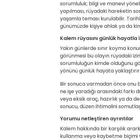
sorumluluk; bilgi ve manevi yönel
yapılması, rüyadaki hareketin s
yaşamla teması kurulabilir. Tarihî
günümüzde kişiye ahlak ya da ki
Kalem rüyasını günlük hayatla i
Yakın günlerde sınır koyma konusu
görünmesi bu olayın rüyadaki izini 
sorumluluğun kimde olduğunu gös
yönünü günlük hayata yaklaştırır
Bir sonuca varmadan önce onu b
ne işe yaradığı arasındaki farkı d
veya eksik araç, hazırlık ya da d
sonucu, düzen ihtimalini somutlaşt
Yorumu netleştiren ayrıntılar
Kalem hakkında bir karşılık arark
kullanma veya kaybetme biçimi 