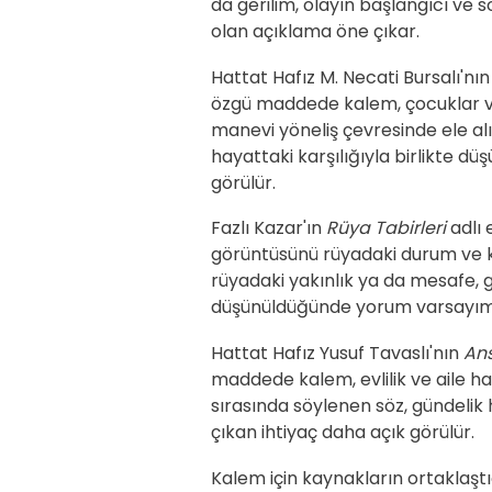
da gerilim, olayın başlangıcı ve 
olan açıklama öne çıkar.
Hattat Hafız M. Necati Bursalı'nı
özgü maddede kalem, çocuklar ve a
manevi yöneliş çevresinde ele al
hayattaki karşılığıyla birlikte 
görülür.
Fazlı Kazar'ın
Rüya Tabirleri
adlı 
görüntüsünü rüyadaki durum ve kiş
rüyadaki yakınlık ya da mesafe, g
düşünüldüğünde yorum varsayımd
Hattat Hafız Yusuf Tavaslı'nın
Ans
maddede kalem, evlilik ve aile ha
sırasında söylenen söz, gündelik 
çıkan ihtiyaç daha açık görülür.
Kalem için kaynakların ortaklaştığı