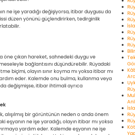
Rüy
Rüy
n ne işe yaradığı değişiyorsa, itibar duygusu da
Rüy
hissi düzen yönünü güçlendirirken, tedirginlik
Rüy
İsl
latabilir.
Rüy
Rüy
Rüy
Bil
a öne çıkan hareket, sahnedeki duygu ve
Tek
Gör
 meseleyle bağlantısını düşündürebilir. Rüyadaki
Kâb
e biçimi, olayın sınır koyma mı yoksa itibar mı
Ara
 yardım eder. Kalemde onu bulma, kullanma veya
Uyk
 değişmişse, itibar ihtimali ayrıca
Rüy
Muh
Anl
mek
İsl
Rüy
k, alışılmış bir görüntünün neden o anda önem
Rüy
ki eşyanın ne işe yaradığı, olayın itibar mı yoksa
Köt
ayırmaya yardım eder. Kalemde eşyanın ne işe
Yap