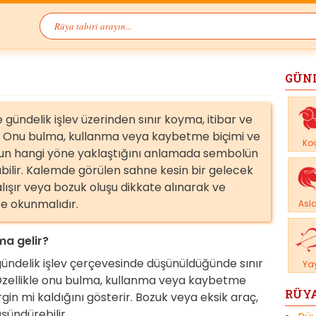
GÜN
ündelik işlev üzerinden sınır koyma, itibar ve
. Onu bulma, kullanma veya kaybetme biçimi ve
Ko
mun hangi yöne yaklaştığını anlamada sembolün
abilir. Kalemde görülen sahne kesin bir gelecek
lışır veya bozuk oluşu dikkate alınarak ve
te okunmalıdır.
Asl
a gelir?
ndelik işlev çerçevesinde düşünüldüğünde sınır
Ya
 Özellikle onu bulma, kullanma veya kaybetme
RÜYA
gin mi kaldığını gösterir. Bozuk veya eksik araç,
üşündürebilir.