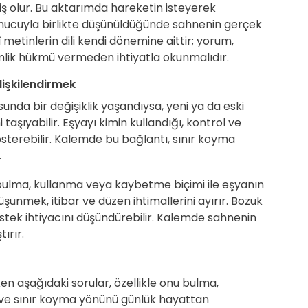
iş olur. Bu aktarımda hareketin isteyerek
onucuyla birlikte düşünüldüğünde sahnenin gerçek
 metinlerin dili kendi dönemine aittir; yorum,
mlik hükmü vermeden ihtiyatla okunmalıdır.
lişkilendirmek
nda bir değişiklik yaşandıysa, yeni ya da eski
taşıyabilir. Eşyayı kimin kullandığı, kontrol ve
terebilir. Kalemde bu bağlantı, sınır koyma
.
ulma, kullanma veya kaybetme biçimi ile eşyanın
üşünmek, itibar ve düzen ihtimallerini ayırır. Bozuk
estek ihtiyacını düşündürebilir. Kalemde sahnenin
ırır.
en aşağıdaki sorular, özellikle onu bulma,
ve sınır koyma yönünü günlük hayattan