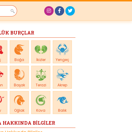
LÜK BURÇLAR
ç
Boğa
İkizler
Yengeç
an
Başak
Terazi
Akrep
y
Oğlak
Kova
Balık
 HAKKINDA BİLGİLER