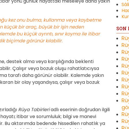
 itibar yönü günlük hayattaki meseleye daha yakın
Sâl
Had
Kur
çoğu kez onu bulma, kullanma veya kaybetme
an küçük bir araç, büyük bir işin neden
SON 
Kalemde bu küçük ayrıntı, sınır koyma ile itibar
Rü
k biçimde görünür kılabilir.
Rü
Rü
Rü
, destek alma veya karşılığında beklenti
Rü
bilir. Çalışır veya bozuk oluşu rahatlatıcıysa
Rü
yma tarafı daha görünür olabilir. Kalemde yakın
Rü
ran bir olay yaşandıysa, çalışır veya bozuk
Rü
Rü
Rü
gö
zırladığı
Rüya Tabirleri
adlı eserinin doğrudan ilgili
Rü
hayatı; itibar ve sorumluluk; bilgi ve manevi
Rü
ir. Bu aktarımda bedende hissedilen rahatlık ya
Rü