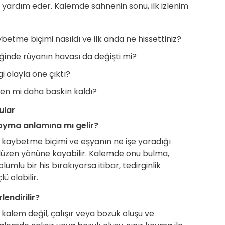
ardım eder. Kalemde sahnenin sonu, ilk izlenim
tme biçimi nasıldı ve ilk anda ne hissettiniz?
iğinde rüyanın havası da değişti mi?
 olayla öne çıktı?
zen mi daha baskın kaldı?
ular
oyma anlamına mı gelir?
 kaybetme biçimi ve eşyanın ne işe yaradığı
 düzen yönüne kayabilir. Kalemde onu bulma,
mlu bir his bırakıyorsa itibar, tedirginlik
 olabilir.
endirilir?
alem değil, çalışır veya bozuk oluşu ve