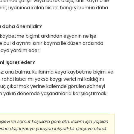
lemde çalışır veya bozuk oluşu, sınır koyma ile
ştirir; uyanınca kalan his de hangi yorumun daha
 daha önemlidir?
aybetme biçimi, ardından eşyanın ne işe
 bu iki ayrıntı sınır koyma ile düzen arasında
maya yardım eder.
i işaret eder?
az; onu bulma, kullanma veya kaybetme biçimi ve
 rahatlatıcı mı yoksa kaygı verici mi kaldığını
onuç çıkarmak yerine kalemde görülen sahneyi
n yakın dönemde yaşananlarla karşılaştırmak
işlevi ve somut koşullara göre alın. Kalem için yapılan
erine düşünmeye yarayan ihtiyatlı bir çerçeve olarak