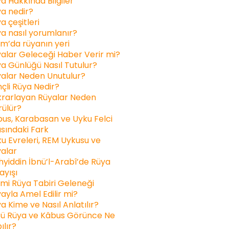
a Hakkında Bilgiler
a nedir?
a çeşitleri
a nasıl yorumlanır?
am’da rüyanın yeri
alar Geleceği Haber Verir mi?
a Günlüğü Nasıl Tutulur?
alar Neden Unutulur?
inçli Rüya Nedir?
rarlayan Rüyalar Neden
ülür?
us, Karabasan ve Uyku Felci
sındaki Fark
u Evreleri, REM Uykusu ve
alar
yiddin İbnü’l-Arabî’de Rüya
ayışı
ami Rüya Tabiri Geleneği
ayla Amel Edilir mi?
a Kime ve Nasıl Anlatılır?
ü Rüya ve Kâbus Görünce Ne
ılır?