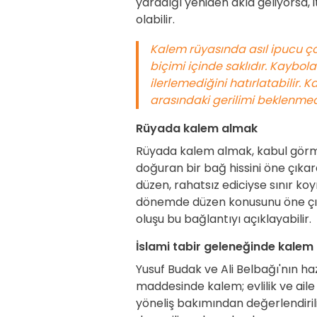
yaradığı yeniden akla geliyorsa,
olabilir.
Kalem rüyasında asıl ipucu 
biçimi içinde saklıdır. Kaybol
ilerlemediğini hatırlatabilir. 
arasındaki gerilimi beklenmedi
Rüyada kalem almak
Rüyada kalem almak, kabul görme
doğuran bir bağ hissini öne çıkara
düzen, rahatsız ediciyse sınır ko
dönemde düzen konusunu öne çıka
oluşu bu bağlantıyı açıklayabilir.
İslami tabir geleneğinde kalem
Yusuf Budak ve Ali Belbağı'nın ha
maddesinde kalem; evlilik ve aile 
yöneliş bakımından değerlendiril