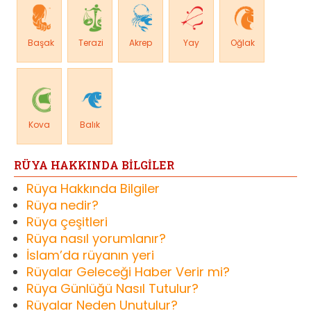
Başak
Terazi
Akrep
Yay
Oğlak
Kova
Balık
RÜYA HAKKINDA BİLGİLER
Rüya Hakkında Bilgiler
Rüya nedir?
Rüya çeşitleri
Rüya nasıl yorumlanır?
İslam’da rüyanın yeri
Rüyalar Geleceği Haber Verir mi?
Rüya Günlüğü Nasıl Tutulur?
Rüyalar Neden Unutulur?