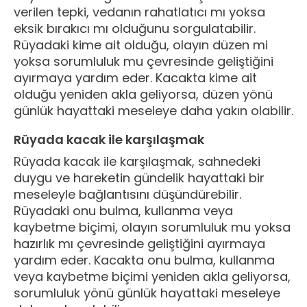
verilen tepki, vedanın rahatlatıcı mı yoksa
eksik bırakıcı mı olduğunu sorgulatabilir.
Rüyadaki kime ait olduğu, olayın düzen mi
yoksa sorumluluk mu çevresinde geliştiğini
ayırmaya yardım eder. Kacakta kime ait
olduğu yeniden akla geliyorsa, düzen yönü
günlük hayattaki meseleye daha yakın olabilir.
Rüyada kacak ile karşılaşmak
Rüyada kacak ile karşılaşmak, sahnedeki
duygu ve hareketin gündelik hayattaki bir
meseleyle bağlantısını düşündürebilir.
Rüyadaki onu bulma, kullanma veya
kaybetme biçimi, olayın sorumluluk mu yoksa
hazırlık mı çevresinde geliştiğini ayırmaya
yardım eder. Kacakta onu bulma, kullanma
veya kaybetme biçimi yeniden akla geliyorsa,
sorumluluk yönü günlük hayattaki meseleye