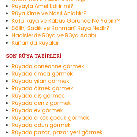
Rüyayla Amel Edilir mi?
Rüya Kime ve Nasıl Anlatılır?
Kötü Rüya ve Kâbus Görünce Ne Yapılır?
Sâlih, Sâdık ve Rahmanî Rüya Nedir?
Hadislerde Rüya ve Rüya Adabı
Kur’an’da Rüyalar
SON RÜYA TABİRLERİ
Rüyada anneanne görmek
Rüyada amca görmek
Rüyada yılan görmek
Rüyada ölmek görmek
Rüyada diş görmek
Rüyada deniz görmek
Rüyada ev görmek
Rüyada erkek çocuk görmek
Rüyada odun görmek
Rüyada pazar, pazar yeri görmek