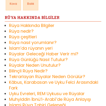
Kova
Balık
RÜYA HAKKINDA BİLGİLER
Rüya Hakkında Bilgiler
Rüya nedir?
Rüya çeşitleri
Rüya nasıl yorumlanır?
İslam’da rüyanın yeri
Rüyalar Geleceği Haber Verir mi?
Rüya Günlüğü Nasıl Tutulur?
Rüyalar Neden Unutulur?
Bilinçli Rüya Nedir?
Tekrarlayan Rüyalar Neden Görülür?
Kâbus, Karabasan ve Uyku Felci Arasındaki
Fark
Uyku Evreleri, REM Uykusu ve Rüyalar
Muhyiddin İbnü’l-Arabî’de Rüya Anlayışı
İslami Rüya Tabiri Geleneği