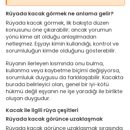
Rüyada kacak görmek ne anlama gelir?
Rüyada kacak görmek, ilk bakışta düzen
konusunu öne çıkarabilir; ancak yorumun
yönü kime ait olduğu anlaşılmadan
netleşmez. Eşyayı kimin kullandığı, kontrol ve
sorumluluğun kimde olduğunu gösterebilir.
Rüyanın ilerleyen kısmında onu bulma,
kullanma veya kaybetme biçimi değişiyorsa,
sorumluluk duygusu da farklılaşabilir. Kacakta
burada belirleyici olan, genel bir iyi-kötü
hükmü değil eşyanın ne işe yaradığı ile birlikte
oluşan duygudur.
Kacak ile ilgili rüya çeşitleri
Rüyada kacak görünce uzaklaşmak
Rüyada kacak görünce uzaklaşmak sırasında