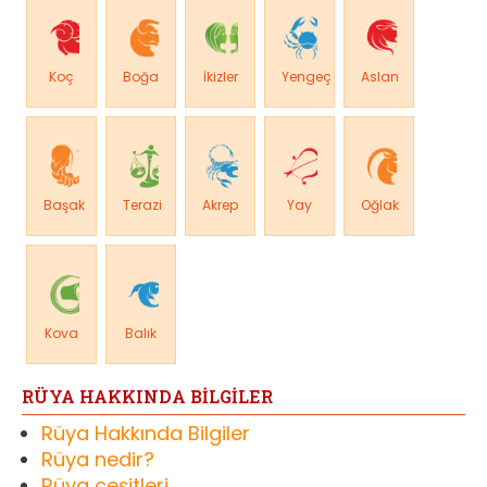
Koç
Boğa
İkizler
Yengeç
Aslan
Başak
Terazi
Akrep
Yay
Oğlak
Kova
Balık
RÜYA HAKKINDA BİLGİLER
Rüya Hakkında Bilgiler
Rüya nedir?
Rüya çeşitleri