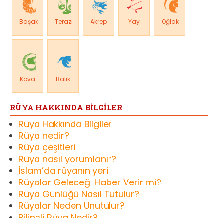
Başak
Terazi
Akrep
Yay
Oğlak
Kova
Balık
RÜYA HAKKINDA BİLGİLER
Rüya Hakkında Bilgiler
Rüya nedir?
Rüya çeşitleri
Rüya nasıl yorumlanır?
İslam’da rüyanın yeri
Rüyalar Geleceği Haber Verir mi?
Rüya Günlüğü Nasıl Tutulur?
Rüyalar Neden Unutulur?
Bilinçli Rüya Nedir?