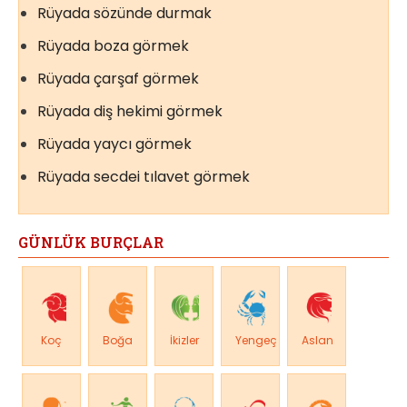
Rüyada sözünde durmak
Rüyada boza görmek
Rüyada çarşaf görmek
Rüyada diş hekimi görmek
Rüyada yaycı görmek
Rüyada secdei tılavet görmek
GÜNLÜK BURÇLAR
Koç
Boğa
İkizler
Yengeç
Aslan