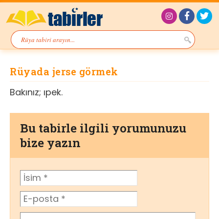
Rüyada jerse görmek
Bakınız; ıpek.
Bu tabirle ilgili yorumunuzu
bize yazın