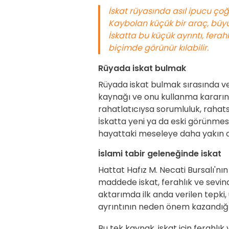
İskat rüyasında asıl ipucu çoğu
Kaybolan küçük bir araç, büyük 
İskatta bu küçük ayrıntı, fera
biçimde görünür kılabilir.
Rüyada iskat bulmak
Rüyada iskat bulmak sırasında ve
kaynağı ve onu kullanma kararını
rahatlatıcıysa sorumluluk, rahatsı
İskatta yeni ya da eski görünmes
hayattaki meseleye daha yakın ol
İslami tabir geleneğinde iskat
Hattat Hafız M. Necati Bursalı'nı
maddede iskat, ferahlık ve sevindi
aktarımda ilk anda verilen tepki
ayrıntının neden önem kazandığı 
Bu tek kaynak, iskat için ferahlık 