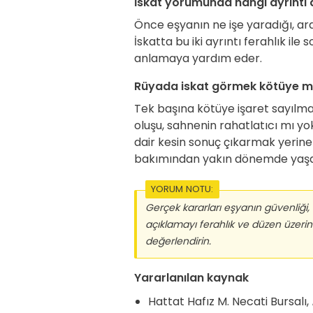
İskat yorumunda hangi ayrıntı 
Önce eşyanın ne işe yaradığı, ard
İskatta bu iki ayrıntı ferahlık il
anlamaya yardım eder.
Rüyada iskat görmek kötüye mi
Tek başına kötüye işaret sayılmaz
oluşu, sahnenin rahatlatıcı mı yo
dair kesin sonuç çıkarmak yerine
bakımından yakın dönemde yaşana
YORUM NOTU:
Gerçek kararları eşyanın güvenliği, i
açıklamayı ferahlık ve düzen üzeri
değerlendirin.
Yararlanılan kaynak
Hattat Hafız M. Necati Bursalı,