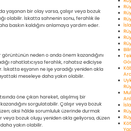
Rüy
Rüy
 yaşanan bir olay varsa, çalışır veya bozuk
Rüy
ı olabilir. İskatta sahnenin sonu, ferahlık ile
Rüy
İsl
daha baskın kaldığını anlamaya yardım eder.
Rüy
Rüy
Rüy
Bil
bir görüntünün neden o anda önem kazandığını
Tek
Gör
adığı rahatlatıcıysa ferahlık, rahatsız ediciyse
Kâb
r. İskatta eşyanın ne işe yaradığı yeniden akla
Ara
ayattaki meseleye daha yakın olabilir.
Uyk
Rüy
Muh
ısında öne çıkan hareket, alışılmış bir
Anl
zandığını sorgulatabilir. Çalışır veya bozuk
İsl
Rüy
üzen; aksi hâlde sorumluluk üzerinde durmak
Rüy
şır veya bozuk oluşu yeniden akla geliyorsa, düzen
Köt
aha yakın olabilir.
Yap