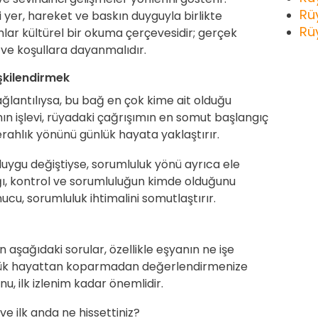
Rü
i yer, hareket ve baskın duyguyla birlikte
Rü
lar kültürel bir okuma çerçevesidir; gerçek
 ve koşullara dayanmalıdır.
işkilendirmek
ağlantılıysa, bu bağ en çok kime ait olduğu
anın işlevi, rüyadaki çağrışımın en somut başlangıç
ferahlık yönünü günlük hayata yaklaştırır.
duygu değiştiyse, sorumluluk yönü ayrıca ele
ığı, kontrol ve sorumluluğun kimde olduğunu
ucu, sorumluluk ihtimalini somutlaştırır.
n aşağıdaki sorular, özellikle eşyanın ne işe
nlük hayattan koparmadan değerlendirmenize
u, ilk izlenim kadar önemlidir.
ve ilk anda ne hissettiniz?