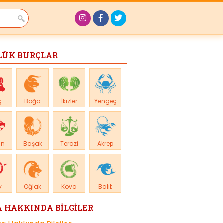
LÜK BURÇLAR
ç
Boğa
İkizler
Yengeç
an
Başak
Terazi
Akrep
y
Oğlak
Kova
Balık
 HAKKINDA BİLGİLER