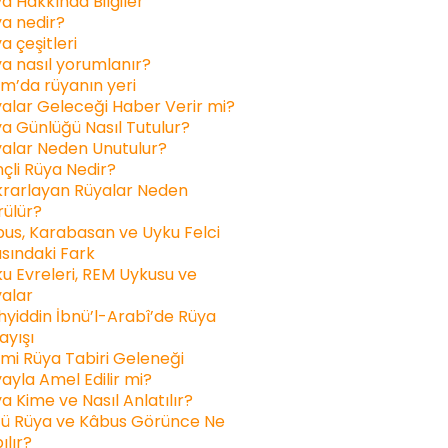
a Hakkında Bilgiler
a nedir?
a çeşitleri
a nasıl yorumlanır?
am’da rüyanın yeri
alar Geleceği Haber Verir mi?
a Günlüğü Nasıl Tutulur?
alar Neden Unutulur?
inçli Rüya Nedir?
rarlayan Rüyalar Neden
ülür?
us, Karabasan ve Uyku Felci
sındaki Fark
u Evreleri, REM Uykusu ve
alar
yiddin İbnü’l-Arabî’de Rüya
ayışı
ami Rüya Tabiri Geleneği
ayla Amel Edilir mi?
a Kime ve Nasıl Anlatılır?
ü Rüya ve Kâbus Görünce Ne
ılır?