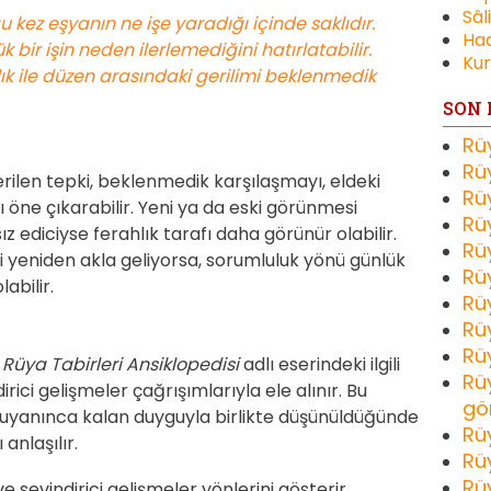
Sâl
 kez eşyanın ne işe yaradığı içinde saklıdır.
Had
bir işin neden ilerlemediğini hatırlatabilir.
Kur
hlık ile düzen arasındaki gerilimi beklenmedik
SON 
Rü
Rü
rilen tepki, beklenmedik karşılaşmayı, eldeki
Rü
 öne çıkarabilir. Yeni ya da eski görünmesi
Rü
z ediciyse ferahlık tarafı daha görünür olabilir.
Rü
i yeniden akla geliyorsa, sorumluluk yönü günlük
Rü
abilir.
Rü
Rü
Rü
n
Rüya Tabirleri Ansiklopedisi
adlı eserindeki ilgili
Rü
rici gelişmeler çağrışımlarıyla ele alınır. Bu
gö
, uyanınca kalan duyguyla birlikte düşünüldüğünde
Rü
anlaşılır.
Rü
Rü
ve sevindirici gelişmeler yönlerini gösterir.