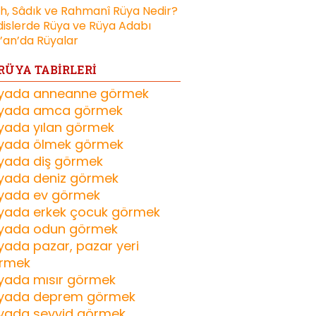
ih, Sâdık ve Rahmanî Rüya Nedir?
islerde Rüya ve Rüya Adabı
’an’da Rüyalar
RÜYA TABİRLERİ
yada anneanne görmek
yada amca görmek
yada yılan görmek
yada ölmek görmek
yada diş görmek
yada deniz görmek
yada ev görmek
yada erkek çocuk görmek
yada odun görmek
yada pazar, pazar yeri
rmek
yada mısır görmek
yada deprem görmek
yada seyyid görmek