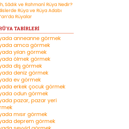
ih, Sâdık ve Rahmanî Rüya Nedir?
islerde Rüya ve Rüya Adabı
’an’da Rüyalar
RÜYA TABİRLERİ
yada anneanne görmek
yada amca görmek
yada yılan görmek
yada ölmek görmek
yada diş görmek
yada deniz görmek
yada ev görmek
yada erkek çocuk görmek
yada odun görmek
yada pazar, pazar yeri
rmek
yada mısır görmek
yada deprem görmek
yada seyyid görmek