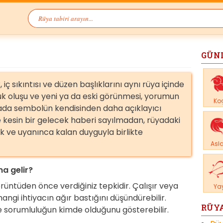
GÜN
ç sıkıntısı ve düzen başlıklarını aynı rüya içinde
zuk oluşu ve yeni ya da eski görünmesi, yorumun
Ko
ada sembolün kendisinden daha açıklayıcı
e kesin bir gelecek haberi sayılmadan, rüyadaki
ak ve uyanınca kalan duyguyla birlikte
Asl
a gelir?
örüntüden önce verdiğiniz tepkidir. Çalışır veya
Ya
angi ihtiyacın ağır bastığını düşündürebilir.
RÜYA
ve sorumluluğun kimde olduğunu gösterebilir.