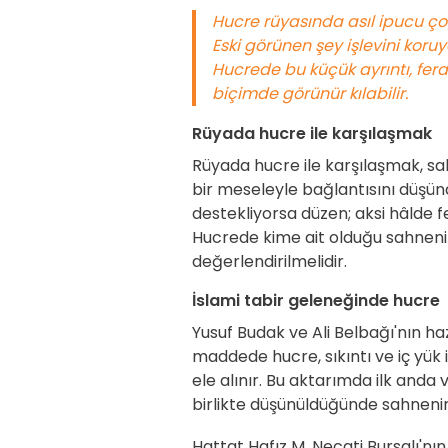
Hucre rüyasında asıl ipucu çoğ
Eski görünen şey işlevini koruy
Hucrede bu küçük ayrıntı, ferah
biçimde görünür kılabilir.
Rüyada hucre ile karşılaşmak
Rüyada hucre ile karşılaşmak, s
bir meseleyle bağlantısını düşün
destekliyorsa düzen; aksi hâlde f
Hucrede kime ait olduğu sahnenin
değerlendirilmelidir.
İslami tabir geleneğinde hucre
Yusuf Budak ve Ali Belbağı'nın ha
maddede hucre, sıkıntı ve iç yük i
ele alınır. Bu aktarımda ilk anda 
birlikte düşünüldüğünde sahnenin 
Hattat Hafız M. Necati Bursalı'nı