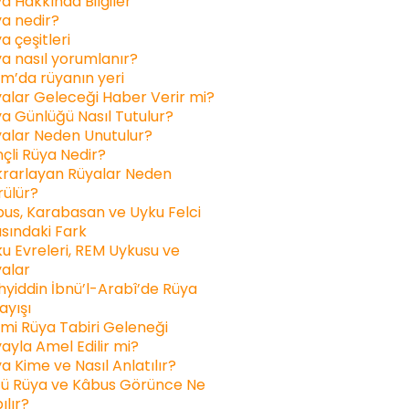
a Hakkında Bilgiler
a nedir?
a çeşitleri
a nasıl yorumlanır?
am’da rüyanın yeri
alar Geleceği Haber Verir mi?
a Günlüğü Nasıl Tutulur?
alar Neden Unutulur?
inçli Rüya Nedir?
rarlayan Rüyalar Neden
ülür?
us, Karabasan ve Uyku Felci
sındaki Fark
u Evreleri, REM Uykusu ve
alar
yiddin İbnü’l-Arabî’de Rüya
ayışı
ami Rüya Tabiri Geleneği
ayla Amel Edilir mi?
a Kime ve Nasıl Anlatılır?
ü Rüya ve Kâbus Görünce Ne
ılır?