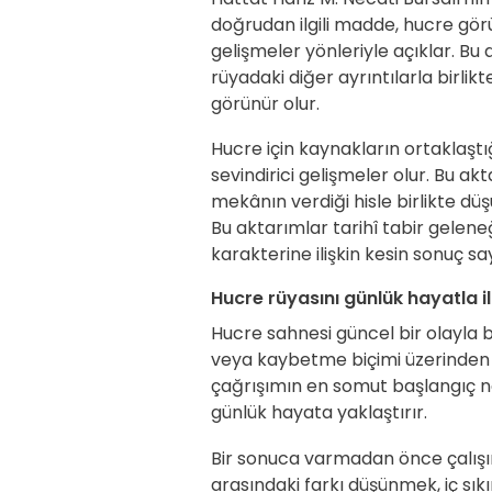
doğrudan ilgili madde, hucre görün
gelişmeler yönleriyle açıklar. B
rüyadaki diğer ayrıntılarla birl
görünür olur.
Hucre için kaynakların ortaklaştığı
sevindirici gelişmeler olur. Bu a
mekânın verdiği hisle birlikte d
Bu aktarımlar tarihî tabir geleneğ
karakterine ilişkin kesin sonuç sa
Hucre rüyasını günlük hayatla i
Hucre sahnesi güncel bir olayla 
veya kaybetme biçimi üzerinden far
çağrışımın en somut başlangıç no
günlük hayata yaklaştırır.
Bir sonuca varmadan önce çalışır
arasındaki farkı düşünmek, iç sıkı