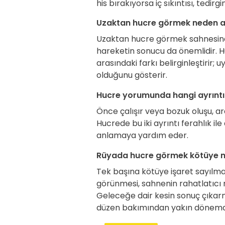
his bırakıyorsa iç sıkıntısı, tedir
Uzaktan hucre görmek neden ayr
Uzaktan hucre görmek sahnesinde
hareketin sonucu da önemlidir. Huc
arasındaki farkı belirginleştirir
olduğunu gösterir.
Hucre yorumunda hangi ayrıntı
Önce çalışır veya bozuk oluşu, ar
Hucrede bu iki ayrıntı ferahlık i
anlamaya yardım eder.
Rüyada hucre görmek kötüye mi
Tek başına kötüye işaret sayılmaz
görünmesi, sahnenin rahatlatıcı m
Geleceğe dair kesin sonuç çıkar
düzen bakımından yakın dönemde 