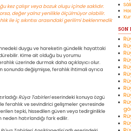
Sâl
u kez çalışır veya bozuk oluşu içinde saklıdır.
Had
orsa, değer yalnız yenilikle ölçülmüyor olabilir.
Kur
lık ile iç sıkıntısı arasındaki gerilimi beklenmedik
SON 
Rü
Rü
ahnedeki duygu ve hareketin gündelik hayattaki
Rü
dürebilir. Kime ait olduğu bu yorumu
Rü
erahlık üzerinde durmak daha açıklayıcı olur.
Rü
 sonunda değişmişse, ferahlık ihtimali ayrıca
Rü
Rü
Rü
Rü
zırladığı
Rüya Tabirleri
eserindeki konuya özgü
Rü
le ferahlık ve sevindirici gelişmeler çevresinde
gö
verilen tepki, hissedilen güven veya tedirginlikle
Rü
neden hatırlandığı fark edilir.
Rü
Rü
n
Rüya Tabirleri Ansiklopedisi
adlı eserindeki