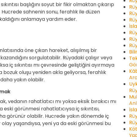
Rüy
 sıkıntısı başlığını soyut bir fikir olmaktan çıkarıp
Rüy
. Hucrede sahnenin sonu, ferahlık ile düzen
Rüy
 kaldığını anlamaya yardım eder.
Rüy
İsl
Rüy
Rüy
Rüy
tısında öne çıkan hareket, alışılmış bir
Bil
andığını sorgulatabilir. Rüyadaki çalışır veya
Tek
Gör
ksa iç sıkıntısı mı çevresinde geliştiğini ayırmaya
Kâb
 bozuk oluşu yeniden akla geliyorsa, ferahlık
Ara
aha yakın olabilir.
Uyk
Rüy
şmak
Muh
, vedanın rahatlatıcı mı yoksa eksik bırakıcı mı
Anl
a eski görünmesi rahatlatıcıysa iç sıkıntısı,
İsl
Rüy
aha görünür olabilir. Hucrede yakın dönemde iç
Rüy
r olay yaşandıysa, yeni ya da eski görünmesi bu
Köt
Yap