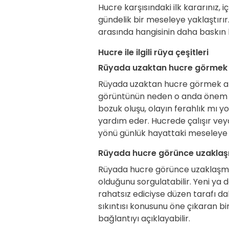
Hucre karşısındaki ilk kararınız, iç
gündelik bir meseleye yaklaştırır
arasında hangisinin daha baskın
Hucre ile ilgili rüya çeşitleri
Rüyada uzaktan hucre görmek
Rüyada uzaktan hucre görmek anla
görüntünün neden o anda önem kaz
bozuk oluşu, olayın ferahlık mı yo
yardım eder. Hucrede çalışır veya
yönü günlük hayattaki meseleye d
Rüyada hucre görünce uzakla
Rüyada hucre görünce uzaklaşmak
olduğunu sorgulatabilir. Yeni ya d
rahatsız ediciyse düzen tarafı d
sıkıntısı konusunu öne çıkaran bi
bağlantıyı açıklayabilir.