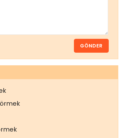
ek
görmek
görmek