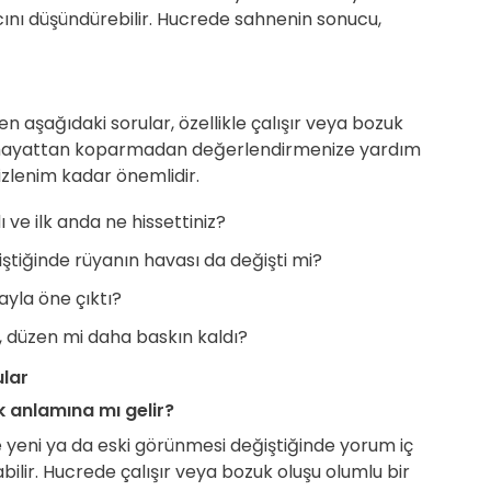
acını düşündürebilir. Hucrede sahnenin sonucu,
n aşağıdaki sorular, özellikle çalışır veya bozuk
k hayattan koparmadan değerlendirmenize yardım
izlenim kadar önemlidir.
 ve ilk anda ne hissettiniz?
ştiğinde rüyanın havası da değişti mi?
ayla öne çıktı?
ı, düzen mi daha baskın kaldı?
ular
k anlamına mı gelir?
e yeni ya da eski görünmesi değiştiğinde yorum iç
bilir. Hucrede çalışır veya bozuk oluşu olumlu bir