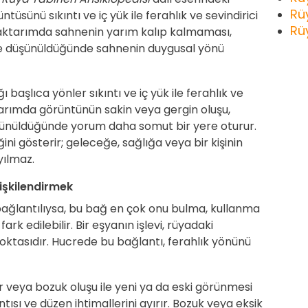
Rü
tüsünü sıkıntı ve iç yük ile ferahlık ve sevindirici
Rü
u aktarımda sahnenin yarım kalıp kalmaması,
ikte düşünüldüğünde sahnenin duygusal yönü
 başlıca yönler sıkıntı ve iç yük ile ferahlık ve
ktarımda görüntünün sakin veya gergin oluşu,
üşünüldüğünde yorum daha somut bir yere oturur.
ini gösterir; geleceğe, sağlığa veya bir kişinin
yılmaz.
lişkilendirmek
bağlantılıysa, bu bağ en çok onu bulma, kullanma
k edilebilir. Bir eşyanın işlevi, rüyadaki
ktasıdır. Hucrede bu bağlantı, ferahlık yönünü
 veya bozuk oluşu ile yeni ya da eski görünmesi
ntısı ve düzen ihtimallerini ayırır. Bozuk veya eksik