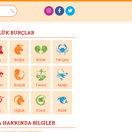
LÜK BURÇLAR
ç
Boğa
İkizler
Yengeç
an
Başak
Terazi
Akrep
y
Oğlak
Kova
Balık
 HAKKINDA BİLGİLER