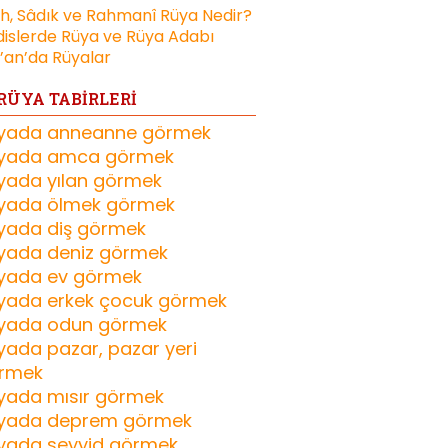
ih, Sâdık ve Rahmanî Rüya Nedir?
islerde Rüya ve Rüya Adabı
’an’da Rüyalar
RÜYA TABİRLERİ
yada anneanne görmek
yada amca görmek
yada yılan görmek
yada ölmek görmek
yada diş görmek
yada deniz görmek
yada ev görmek
yada erkek çocuk görmek
yada odun görmek
yada pazar, pazar yeri
rmek
yada mısır görmek
yada deprem görmek
yada seyyid görmek