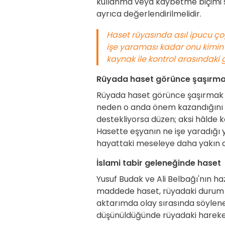
kullanma veya kaybetme biçimi s
ayrıca değerlendirilmelidir.
Haset rüyasında asıl ipucu çoğ
işe yaraması kadar onu kimin k
kaynak ile kontrol arasındaki 
Rüyada haset görünce şaşırm
Rüyada haset görünce şaşırmak sı
neden o anda önem kazandığını so
destekliyorsa düzen; aksi hâlde 
Hasette eşyanın ne işe yaradığı 
hayattaki meseleye daha yakın ol
İslami tabir geleneğinde haset
Yusuf Budak ve Ali Belbağı'nın ha
maddede haset, rüyadaki durum ve 
aktarımda olay sırasında söylenen
düşünüldüğünde rüyadaki hareketin