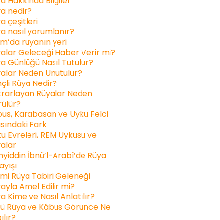
a Hakkında Bilgiler
a nedir?
a çeşitleri
a nasıl yorumlanır?
am’da rüyanın yeri
alar Geleceği Haber Verir mi?
a Günlüğü Nasıl Tutulur?
alar Neden Unutulur?
inçli Rüya Nedir?
rarlayan Rüyalar Neden
ülür?
us, Karabasan ve Uyku Felci
sındaki Fark
u Evreleri, REM Uykusu ve
alar
yiddin İbnü’l-Arabî’de Rüya
ayışı
ami Rüya Tabiri Geleneği
ayla Amel Edilir mi?
a Kime ve Nasıl Anlatılır?
ü Rüya ve Kâbus Görünce Ne
ılır?