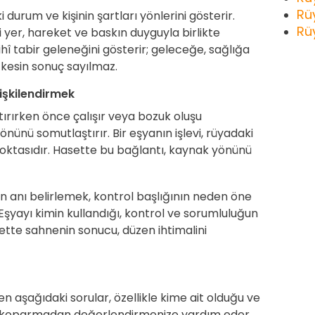
Rü
 durum ve kişinin şartları yönlerini gösterir.
Rü
i yer, hareket ve baskın duyguyla birlikte
ihî tabir geleneğini gösterir; geleceğe, sağlığa
n kesin sonuç sayılmaz.
lişkilendirmek
tırırken önce çalışır veya bozuk oluşu
yönünü somutlaştırır. Bir eşyanın işlevi, rüyadaki
oktasıdır. Hasette bu bağlantı, kaynak yönünü
n anı belirlemek, kontrol başlığının neden öne
Eşyayı kimin kullandığı, kontrol ve sorumluluğun
ette sahnenin sonucu, düzen ihtimalini
en aşağıdaki sorular, özellikle kime ait olduğu ve
 koparmadan değerlendirmenize yardım eder.