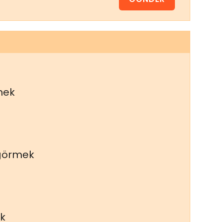
mek
 görmek
k