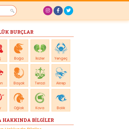
LÜK BURÇLAR
ç
Boğa
İkizler
Yengeç
an
Başak
Terazi
Akrep
y
Oğlak
Kova
Balık
 HAKKINDA BİLGİLER