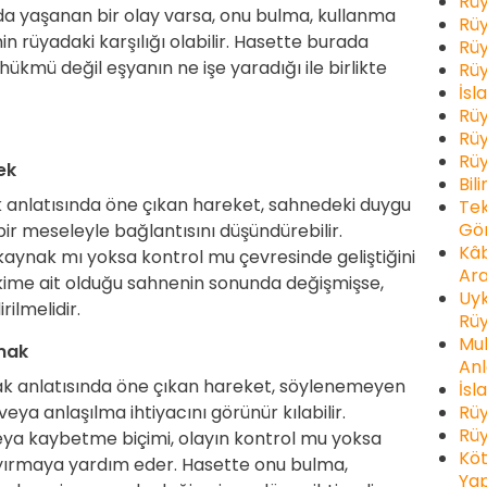
Rüy
 yaşanan bir olay varsa, onu bulma, kullanma
Rüy
 rüyadaki karşılığı olabilir. Hasette burada
Rüy
ü hükmü değil eşyanın ne işe yaradığı ile birlikte
Rüy
İsl
Rüy
Rüy
Rüy
ek
Bil
 anlatısında öne çıkan hareket, sahnedeki duygu
Tek
Gör
ir meseleyle bağlantısını düşündürebilir.
Kâb
 kaynak mı yoksa kontrol mu çevresinde geliştiğini
Ara
ime ait olduğu sahnenin sonunda değişmişse,
Uyk
rilmelidir.
Rüy
Muh
mak
Anl
 anlatısında öne çıkan hareket, söylenemeyen
İsl
Rüy
veya anlaşılma ihtiyacını görünür kılabilir.
Rüy
ya kaybetme biçimi, olayın kontrol mu yoksa
Köt
ayırmaya yardım eder. Hasette onu bulma,
Yap