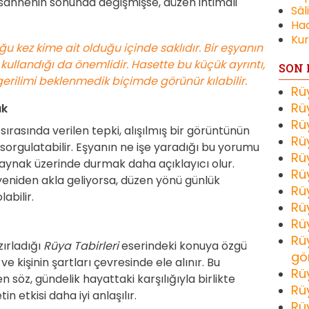
ahnenin sonunda değişmişse, düzen ihtimali
Sâl
Had
Kur
u kez kime ait olduğu içinde saklıdır. Bir eşyanın
ullandığı da önemlidir. Hasette bu küçük ayrıntı,
SON 
gerilimi beklenmedik biçimde görünür kılabilir.
Rü
Rü
ak
Rü
rasında verilen tepki, alışılmış bir görüntünün
Rü
rgulatabilir. Eşyanın ne işe yaradığı bu yorumu
Rü
kaynak üzerinde durmak daha açıklayıcı olur.
Rü
yeniden akla geliyorsa, düzen yönü günlük
Rü
abilir.
Rü
Rü
Rü
zırladığı
Rüya Tabirleri
eserindeki konuya özgü
gö
kişinin şartları çevresinde ele alınır. Bu
Rü
 söz, gündelik hayattaki karşılığıyla birlikte
Rü
 etkisi daha iyi anlaşılır.
Rü