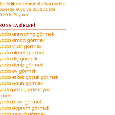
ih, Sâdık ve Rahmanî Rüya Nedir?
islerde Rüya ve Rüya Adabı
’an’da Rüyalar
RÜYA TABİRLERİ
yada anneanne görmek
yada amca görmek
yada yılan görmek
yada ölmek görmek
yada diş görmek
yada deniz görmek
yada ev görmek
yada erkek çocuk görmek
yada odun görmek
yada pazar, pazar yeri
rmek
yada mısır görmek
yada deprem görmek
yada seyyid görmek