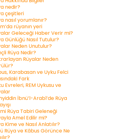
a Hakkında Bilgiler
a nedir?
a çeşitleri
a nasıl yorumlanır?
am’da rüyanın yeri
alar Geleceği Haber Verir mi?
a Günlüğü Nasıl Tutulur?
alar Neden Unutulur?
inçli Rüya Nedir?
rarlayan Rüyalar Neden
ülür?
us, Karabasan ve Uyku Felci
sındaki Fark
u Evreleri, REM Uykusu ve
alar
yiddin İbnü’l-Arabî’de Rüya
ayışı
ami Rüya Tabiri Geleneği
ayla Amel Edilir mi?
a Kime ve Nasıl Anlatılır?
ü Rüya ve Kâbus Görünce Ne
ılır?