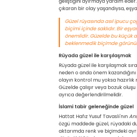
geliştiğini ayırmaya yardım ed
çıkaran bir olay yaşandıysa, eşyan
Güzel rüyasında asıl ipucu ç
biçimi içinde saklıdır. Bir eş
önemlidir. Güzelde bu küçük ayr
beklenmedik biçimde görünür k
Rüyada güzel ile karşılaşmak
Rüyada güzel ile karşılaşmak sıra
neden o anda önem kazandığını so
olayın kontrol mu yoksa hazırlık 
Güzelde çalışır veya bozuk oluşu 
ayrıca değerlendirilmelidir.
İslami tabir geleneğinde güzel
Hattat Hafız Yusuf Tavaslı'nın
Ans
özgü maddede güzel, rüyadaki duru
aktarımda renk ve biçimdeki ayrın