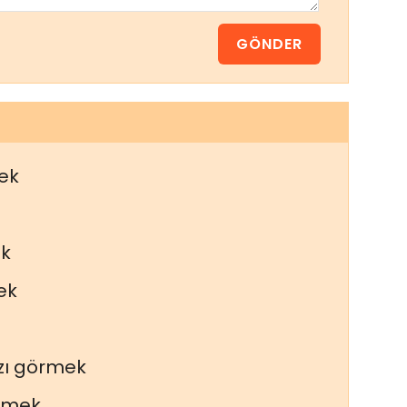
ek
k
ek
ı görmek
örmek