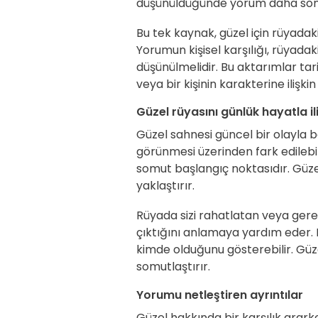
düşünüldüğünde yorum daha somu
Bu tek kaynak, güzel için rüyadaki
Yorumun kişisel karşılığı, rüyadak
düşünülmelidir. Bu aktarımlar tar
veya bir kişinin karakterine ilişki
Güzel rüyasını günlük hayatla il
Güzel sahnesi güncel bir olayla b
görünmesi üzerinden fark edilebili
somut başlangıç noktasıdır. Güze
yaklaştırır.
Rüyada sizi rahatlatan veya gere
çıktığını anlamaya yardım eder. 
kimde olduğunu gösterebilir. Güz
somutlaştırır.
Yorumu netleştiren ayrıntılar
Güzel hakkında bir karşılık arark