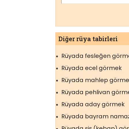
Diğer rüya tabirleri
Rüyada fesleğen görm
Rüyada ecel görmek
Rüyada mahlep görme
Rüyada pehlivan görm
Rüyada aday görmek
Rüyada bayram namaz
Rüyada şiş (kebap) g