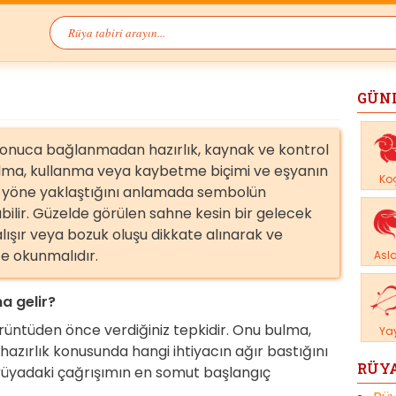
GÜN
sonuca bağlanmadan hazırlık, kaynak ve kontrol
 bulma, kullanma veya kaybetme biçimi ve eşyanın
Ko
i yöne yaklaştığını anlamada sembolün
bilir. Güzelde görülen sahne kesin bir gelecek
lışır veya bozuk oluşu dikkate alınarak ve
te okunmalıdır.
Asl
a gelir?
örüntüden önce verdiğiniz tepkidir. Onu bulma,
Ya
azırlık konusunda hangi ihtiyacın ağır bastığını
RÜYA
i, rüyadaki çağrışımın en somut başlangıç