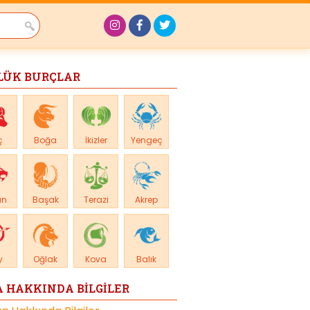
LÜK BURÇLAR
ç
Boğa
İkizler
Yengeç
an
Başak
Terazi
Akrep
y
Oğlak
Kova
Balık
 HAKKINDA BİLGİLER