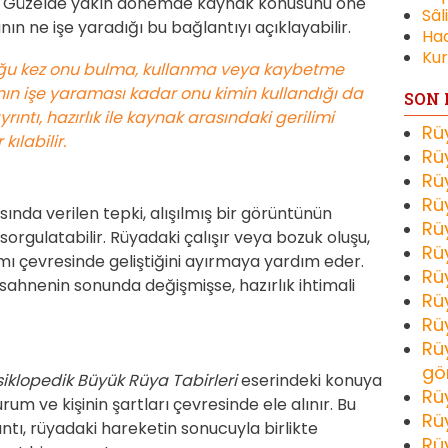
er. Güzelde yakın dönemde kaynak konusunu öne
Sâl
ın ne işe yaradığı bu bağlantıyı açıklayabilir.
Had
Kur
oğu kez onu bulma, kullanma veya kaybetme
yanın işe yaraması kadar onu kimin kullandığı da
SON 
ıntı, hazırlık ile kaynak arasındaki gerilimi
Rü
ılabilir.
Rü
Rü
Rü
sında verilen tepki, alışılmış bir görüntünün
Rü
rgulatabilir. Rüyadaki çalışır veya bozuk oluşu,
Rü
mı çevresinde geliştiğini ayırmaya yardım eder.
Rü
sahnenin sonunda değişmişse, hazırlık ihtimali
Rü
Rü
Rü
gö
iklopedik Büyük Rüya Tabirleri
eserindeki konuya
Rü
m ve kişinin şartları çevresinde ele alınır. Bu
Rü
tı, rüyadaki hareketin sonucuyla birlikte
Rü