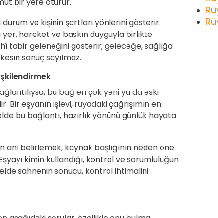
t bir yere oturur.
Rü
Rü
 durum ve kişinin şartları yönlerini gösterir.
i yer, hareket ve baskın duyguyla birlikte
ihî tabir geleneğini gösterir; geleceğe, sağlığa
n kesin sonuç sayılmaz.
işkilendirmek
ağlantılıysa, bu bağ en çok yeni ya da eski
r. Bir eşyanın işlevi, rüyadaki çağrışımın en
lde bu bağlantı, hazırlık yönünü günlük hayata
n anı belirlemek, kaynak başlığının neden öne
Eşyayı kimin kullandığı, kontrol ve sorumluluğun
elde sahnenin sonucu, kontrol ihtimalini
en aşağıdaki sorular, özellikle onu bulma,