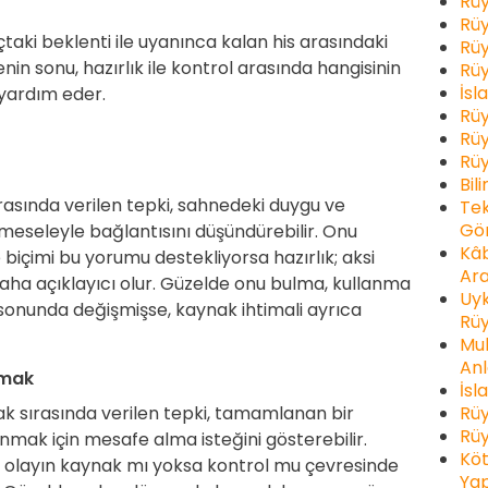
Rüy
Rüy
çtaki beklenti ile uyanınca kalan his arasındaki
Rüy
in sonu, hazırlık ile kontrol arasında hangisinin
Rüy
İsl
yardım eder.
Rüy
Rüy
Rüy
Bil
asında verilen tepki, sahnedeki duygu ve
Tek
Gör
 meseleyle bağlantısını düşündürebilir. Onu
Kâb
çimi bu yorumu destekliyorsa hazırlık; aksi
Ara
ha açıklayıcı olur. Güzelde onu bulma, kullanma
Uyk
onunda değişmişse, kaynak ihtimali ayrıca
Rüy
Muh
Anl
şmak
İsl
Rüy
 sırasında verilen tepki, tamamlanan bir
Rüy
k için mesafe alma isteğini gösterebilir.
Köt
, olayın kaynak mı yoksa kontrol mu çevresinde
Yap