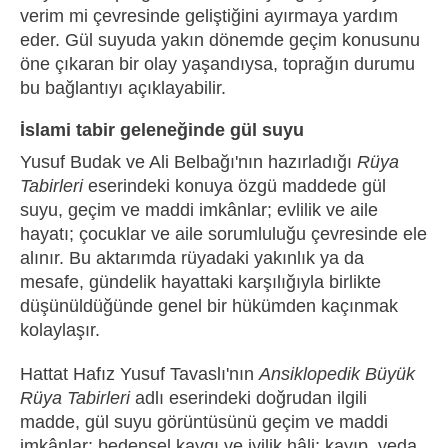
verim mi çevresinde geliştiğini ayırmaya yardım
eder. Gül suyuda yakın dönemde geçim konusunu
öne çıkaran bir olay yaşandıysa, toprağın durumu
bu bağlantıyı açıklayabilir.
İslami tabir geleneğinde gül suyu
Yusuf Budak ve Ali Belbağı'nın hazırladığı
Rüya
Tabirleri
eserindeki konuya özgü maddede gül
suyu, geçim ve maddi imkânlar; evlilik ve aile
hayatı; çocuklar ve aile sorumluluğu çevresinde ele
alınır. Bu aktarımda rüyadaki yakınlık ya da
mesafe, gündelik hayattaki karşılığıyla birlikte
düşünüldüğünde genel bir hükümden kaçınmak
kolaylaşır.
Hattat Hafız Yusuf Tavaslı'nın
Ansiklopedik Büyük
Rüya Tabirleri
adlı eserindeki doğrudan ilgili
madde, gül suyu görüntüsünü geçim ve maddi
imkânlar; bedensel kaygı ve iyilik hâli; kayıp, veda