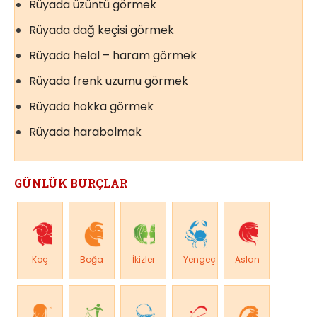
Rüyada üzüntü görmek
Rüyada dağ keçisi görmek
Rüyada helal – haram görmek
Rüyada frenk uzumu görmek
Rüyada hokka görmek
Rüyada harabolmak
GÜNLÜK BURÇLAR
Koç
Boğa
İkizler
Yengeç
Aslan