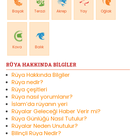
Başak
Terazi
Akrep
Yay
Oğlak
Kova
Balık
RÜYA HAKKINDA BİLGİLER
Rüya Hakkında Bilgiler
Rüya nedir?
Rüya çeşitleri
Rüya nasıl yorumlanır?
İslam’da rüyanın yeri
Rüyalar Geleceği Haber Verir mi?
Rüya Günlüğü Nasıl Tutulur?
Rüyalar Neden Unutulur?
Bilinçli Rüya Nedir?