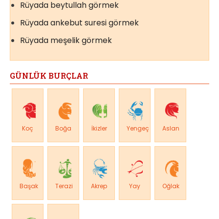
Rüyada beytullah görmek
Rüyada ankebut suresi görmek
Rüyada meşelik görmek
GÜNLÜK BURÇLAR
Koç
Boğa
İkizler
Yengeç
Aslan
Başak
Terazi
Akrep
Yay
Oğlak