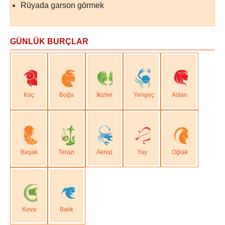
Rüyada garson görmek
GÜNLÜK BURÇLAR
Koç
Boğa
İkizler
Yengeç
Aslan
Başak
Terazi
Akrep
Yay
Oğlak
Kova
Balık