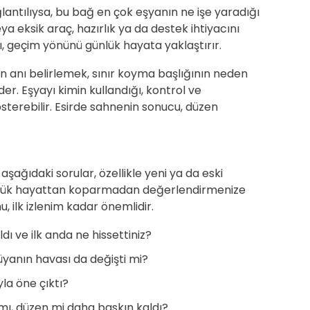
ğlantılıysa, bu bağ en çok eşyanın ne işe yaradığı
eya eksik araç, hazırlık ya da destek ihtiyacını
ı, geçim yönünü günlük hayata yaklaştırır.
n anı belirlemek, sınır koyma başlığının neden
r. Eşyayı kimin kullandığı, kontrol ve
terebilir. Esirde sahnenin sonucu, düzen
 aşağıdaki sorular, özellikle yeni ya da eski
lük hayattan koparmadan değerlendirmenize
, ilk izlenim kadar önemlidir.
dı ve ilk anda ne hissettiniz?
üyanın havası da değişti mi?
la öne çıktı?
ı, düzen mi daha baskın kaldı?