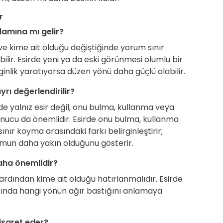
r
lamına mı gelir?
ve kime ait olduğu değiştiğinde yorum sınır
ir. Esirde yeni ya da eski görünmesi olumlu bir
ginlik yaratıyorsa düzen yönü daha güçlü olabilir.
rı değerlendirilir?
 yalnız esir değil, onu bulma, kullanma veya
nucu da önemlidir. Esirde onu bulma, kullanma
nır koyma arasındaki farkı belirginleştirir;
umun daha yakın olduğunu gösterir.
aha önemlidir?
ardından kime ait olduğu hatırlanmalıdır. Esirde
rasında hangi yönün ağır bastığını anlamaya
işaret eder?