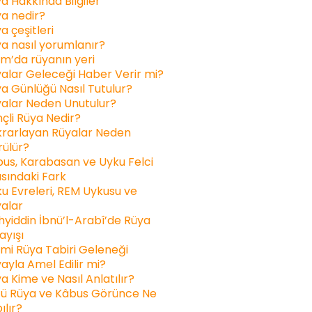
a Hakkında Bilgiler
a nedir?
a çeşitleri
a nasıl yorumlanır?
am’da rüyanın yeri
alar Geleceği Haber Verir mi?
a Günlüğü Nasıl Tutulur?
alar Neden Unutulur?
inçli Rüya Nedir?
rarlayan Rüyalar Neden
ülür?
us, Karabasan ve Uyku Felci
sındaki Fark
u Evreleri, REM Uykusu ve
alar
yiddin İbnü’l-Arabî’de Rüya
ayışı
ami Rüya Tabiri Geleneği
ayla Amel Edilir mi?
a Kime ve Nasıl Anlatılır?
ü Rüya ve Kâbus Görünce Ne
ılır?