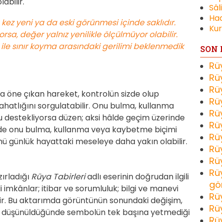
abilir.
Sâl
Had
 kez yeni ya da eski görünmesi içinde saklıdır.
Kur
orsa, değer yalnız yenilikle ölçülmüyor olabilir.
 ile sınır koyma arasındaki gerilimi beklenmedik
SON 
Rü
Rü
Rü
a öne çıkan hareket, kontrolün sizde olup
Rü
ahatlığını sorgulatabilir. Onu bulma, kullanma
Rü
destekliyorsa düzen; aksi hâlde geçim üzerinde
Rü
irde onu bulma, kullanma veya kaybetme biçimi
Rü
nü günlük hayattaki meseleye daha yakın olabilir.
Rü
Rü
Rü
zırladığı
Rüya Tabirleri
adlı eserinin doğrudan ilgili
gö
imkânlar; itibar ve sorumluluk; bilgi ve manevi
Rü
ir. Bu aktarımda görüntünün sonundaki değişim,
Rü
ikte düşünüldüğünde sembolün tek başına yetmediği
Rü