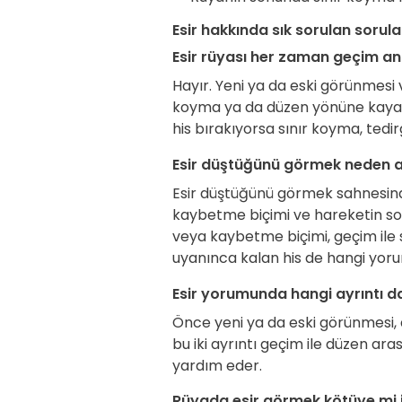
Esir hakkında sık sorulan sorula
Esir rüyası her zaman geçim an
Hayır. Yeni ya da eski görünmesi 
koyma ya da düzen yönüne kayabil
his bırakıyorsa sınır koyma, tedir
Esir düştüğünü görmek neden ay
Esir düştüğünü görmek sahnesinde
kaybetme biçimi ve hareketin so
veya kaybetme biçimi, geçim ile sı
uyanınca kalan his de hangi yor
Esir yorumunda hangi ayrıntı d
Önce yeni ya da eski görünmesi, 
bu iki ayrıntı geçim ile düzen a
yardım eder.
Rüyada esir görmek kötüye mi 