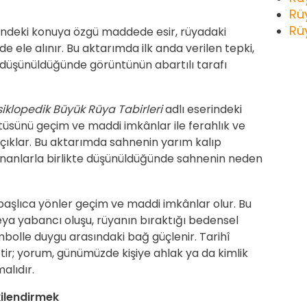
Rü
Rü
ndeki konuya özgü maddede esir, rüyadaki
de ele alınır. Bu aktarımda ilk anda verilen tepki,
 düşünüldüğünde görüntünün abartılı tarafı
iklopedik Büyük Rüya Tabirleri
adlı eserindeki
ntüsünü geçim ve maddi imkânlar ile ferahlık ve
 açıklar. Bu aktarımda sahnenin yarım kalıp
anlarla birlikte düşünüldüğünde sahnenin neden
ı başlıca yönler geçim ve maddi imkânlar olur. Bu
ya yabancı oluşu, rüyanın bıraktığı bedensel
mbolle duygu arasındaki bağ güçlenir. Tarihî
ttir; yorum, günümüzde kişiye ahlak ya da kimlik
alıdır.
şkilendirmek