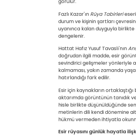
görülür.
Fazlı Kazar'ın
Rüya Tabirleri
eseri
durum ve kişinin şartları çevresin
uyanınca kalan duyguyla birlikte
dengelenir.
Hattat Hafız Yusuf Tavaslı'nın
Ans
doğrudan ilgili madde, esir görü
sevindirici gelişmeler yönleriyle
kalmaması, yakın zamanda yaşan
hatırlandığı fark edilir.
Esir için kaynakların ortaklaştığ
aktarımda görüntünün tanıdık ve
hisle birlikte düşünüldüğünde se
metinlerin dili kendi dönemine ai
hükmü vermeden ihtiyatla okunm
Esir rüyasını günlük hayatla ili