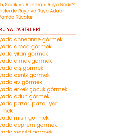
ih, Sâdık ve Rahmanî Rüya Nedir?
islerde Rüya ve Rüya Adabı
’an’da Rüyalar
RÜYA TABİRLERİ
yada anneanne görmek
yada amca görmek
yada yılan görmek
yada ölmek görmek
yada diş görmek
yada deniz görmek
yada ev görmek
yada erkek çocuk görmek
yada odun görmek
yada pazar, pazar yeri
rmek
yada mısır görmek
yada deprem görmek
yada seyyid görmek