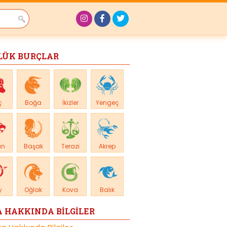
LÜK BURÇLAR
ç
Boğa
İkizler
Yengeç
an
Başak
Terazi
Akrep
y
Oğlak
Kova
Balık
 HAKKINDA BİLGİLER