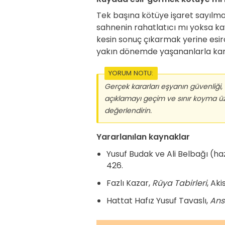
Tek başına kötüye işaret sayılma
sahnenin rahatlatıcı mı yoksa kay
kesin sonuç çıkarmak yerine esi
yakın dönemde yaşananlarla karşı
YORUM NOTU:
Gerçek kararları eşyanın güvenliği, i
açıklamayı geçim ve sınır koyma üz
değerlendirin.
Yararlanılan kaynaklar
Yusuf Budak ve Ali Belbağı (ha
426.
Fazlı Kazar,
Rüya Tabirleri
, Aki
Hattat Hafız Yusuf Tavaslı,
Ans