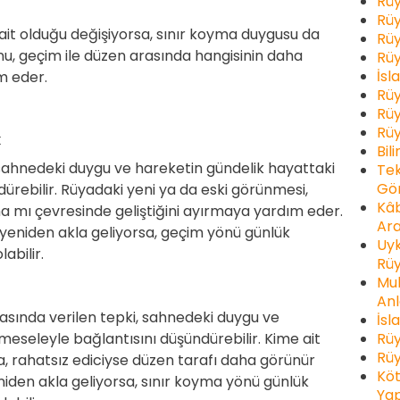
Rüy
Rüy
ait olduğu değişiyorsa, sınır koyma duygusu da
Rüy
sonu, geçim ile düzen arasında hangisinin daha
Rüy
İsl
m eder.
Rüy
Rüy
Rüy
k
Bil
ahnedeki duygu ve hareketin gündelik hayattaki
Tek
Gör
ürebilir. Rüyadaki yeni ya da eski görünmesi,
Kâb
a mı çevresinde geliştiğini ayırmaya yardım eder.
Ara
 yeniden akla geliyorsa, geçim yönü günlük
Uyk
abilir.
Rüy
Muh
Anl
asında verilen tepki, sahnedeki duygu ve
İsl
Rüy
meseleyle bağlantısını düşündürebilir. Kime ait
Rüy
a, rahatsız ediciyse düzen tarafı daha görünür
Köt
eniden akla geliyorsa, sınır koyma yönü günlük
Yap