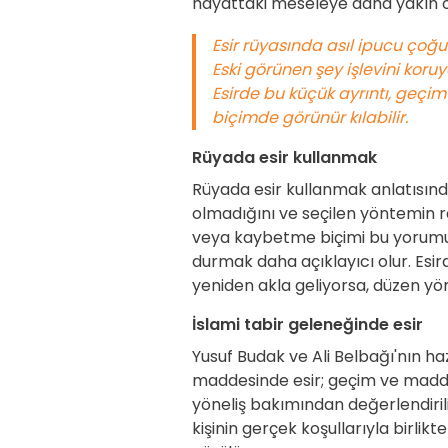
hayattaki meseleye daha yakın ol
Esir rüyasında asıl ipucu çoğu
Eski görünen şey işlevini koruy
Esirde bu küçük ayrıntı, geçim
biçimde görünür kılabilir.
Rüyada esir kullanmak
Rüyada esir kullanmak anlatısınd
olmadığını ve seçilen yöntemin r
veya kaybetme biçimi bu yorumu 
durmak daha açıklayıcı olur. Es
yeniden akla geliyorsa, düzen yö
İslami tabir geleneğinde esir
Yusuf Budak ve Ali Belbağı'nın ha
maddesinde esir; geçim ve maddi 
yöneliş bakımından değerlendiril
kişinin gerçek koşullarıyla birl