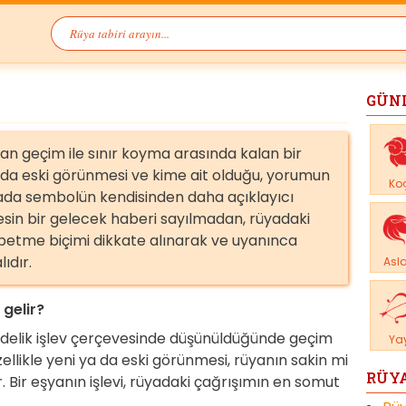
GÜN
n geçim ile sınır koyma arasında kalan bir
a da eski görünmesi ve kime ait olduğu, yorumun
Ko
ada sembolün kendisinden daha açıklayıcı
kesin bir gelecek haberi sayılmadan, rüyadaki
etme biçimi dikkate alınarak ve uyanınca
ıdır.
Asl
gelir?
delik işlev çerçevesinde düşünüldüğünde geçim
Ya
ellikle yeni ya da eski görünmesi, rüyanın sakin mi
RÜYA
. Bir eşyanın işlevi, rüyadaki çağrışımın en somut