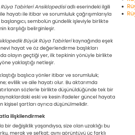
Rü
n
Rüya Tabirleri Ansiklopedisi
adlı eserindeki ilgili
Rü
le hayatı ile itibar ve sorumluluk çağrışımlarıyla
başlangıcı, sembolün gündelik işleviyle birlikte
 karşılığı belirginleşir.
iklopedik Büyük Rüya Tabirleri
kaynağında eşek
 manevi hayat ve öz değerlendirme başlıkları
 olayın geçtiği yer, ilk tepkinin yönüyle birlikte
ne yaklaştığı netleşir.
laştığı başlıca yönler itibar ve sorumluluk;
 evlilik ve aile hayatı olur. Bu aktarımda
tırlanan sözlerle birlikte düşünüldüğünde tek bir
Kaynaklardaki eski ve kesin ifadeler güncel hayata
kişisel şartları ayrıca düşünülmelidir.
tla ilişkilendirmek
 bir değişiklik yaşandıysa, size olan uzaklığı bu
Korku, merak ve şefkat; aynı görüntüyü üç farklı