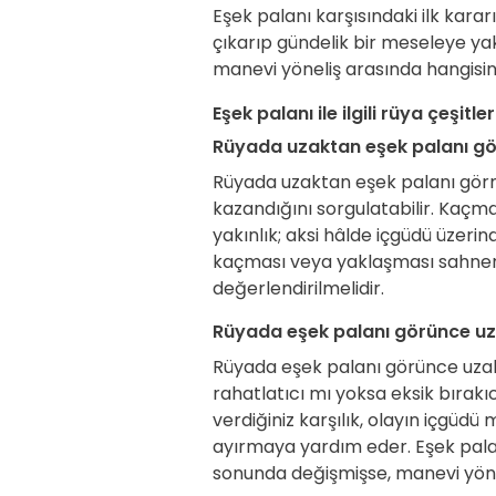
Eşek palanı karşısındaki ilk kararı
çıkarıp gündelik bir meseleye yakl
manevi yöneliş arasında hangisi
Eşek palanı ile ilgili rüya çeşitler
Rüyada uzaktan eşek palanı g
Rüyada uzaktan eşek palanı gör
kazandığını sorgulatabilir. Kaç
yakınlık; aksi hâlde içgüdü üzeri
kaçması veya yaklaşması sahneni
değerlendirilmelidir.
Rüyada eşek palanı görünce u
Rüyada eşek palanı görünce uzak
rahatlatıcı mı yoksa eksik bırakı
verdiğiniz karşılık, olayın içgüdü
ayırmaya yardım eder. Eşek palan
sonunda değişmişse, manevi yöneli