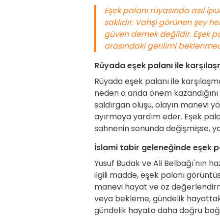
Eşek palanı rüyasında asıl i
saklıdır. Vahşi görünen şey h
güven demek değildir. Eşek pal
arasındaki gerilimi beklenmedi
Rüyada eşek palanı ile karşıla
Rüyada eşek palanı ile karşılaşma
neden o anda önem kazandığını s
saldırgan oluşu, olayın manevi yön
ayırmaya yardım eder. Eşek pala
sahnenin sonunda değişmişse, yakı
İslami tabir geleneğinde eşek p
Yusuf Budak ve Ali Belbağı'nın ha
ilgili madde, eşek palanı görüntüs
manevi hayat ve öz değerlendirme
veya bekleme, gündelik hayattaki
gündelik hayata daha doğru bağl