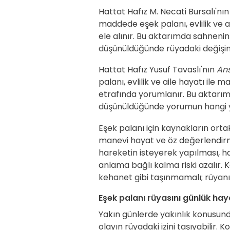
Hattat Hafız M. Necati Bursalı'nı
maddede eşek palanı, evlilik ve ai
ele alınır. Bu aktarımda sahnenin 
düşünüldüğünde rüyadaki değişimin
Hattat Hafız Yusuf Tavaslı'nın
Ans
palanı, evlilik ve aile hayatı ile
etrafında yorumlanır. Bu aktarımda
düşünüldüğünde yorumun hangi yö
Eşek palanı için kaynakların ortak
manevi hayat ve öz değerlendirme;
hareketin isteyerek yapılması, ha
anlama bağlı kalma riski azalır. 
kehanet gibi taşınmamalı; rüyanın 
Eşek palanı rüyasını günlük haya
Yakın günlerde yakınlık konusunda
olayın rüyadaki izini taşıyabilir. 