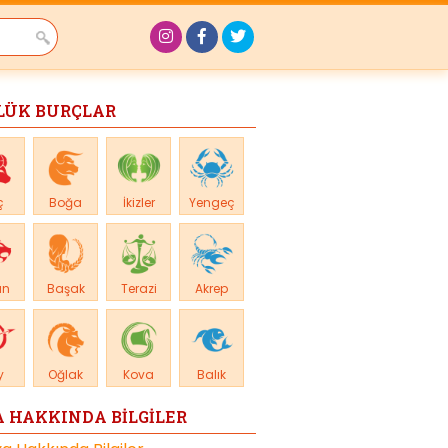
LÜK BURÇLAR
ç
Boğa
İkizler
Yengeç
an
Başak
Terazi
Akrep
y
Oğlak
Kova
Balık
 HAKKINDA BİLGİLER