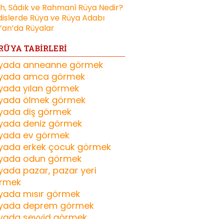
ih, Sâdık ve Rahmanî Rüya Nedir?
islerde Rüya ve Rüya Adabı
’an’da Rüyalar
RÜYA TABİRLERİ
yada anneanne görmek
yada amca görmek
yada yılan görmek
yada ölmek görmek
yada diş görmek
yada deniz görmek
yada ev görmek
yada erkek çocuk görmek
yada odun görmek
yada pazar, pazar yeri
rmek
yada mısır görmek
yada deprem görmek
yada seyyid görmek