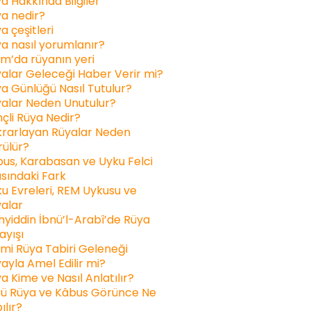
a Hakkında Bilgiler
a nedir?
a çeşitleri
a nasıl yorumlanır?
am’da rüyanın yeri
alar Geleceği Haber Verir mi?
a Günlüğü Nasıl Tutulur?
alar Neden Unutulur?
inçli Rüya Nedir?
rarlayan Rüyalar Neden
ülür?
us, Karabasan ve Uyku Felci
sındaki Fark
u Evreleri, REM Uykusu ve
alar
yiddin İbnü’l-Arabî’de Rüya
ayışı
ami Rüya Tabiri Geleneği
ayla Amel Edilir mi?
a Kime ve Nasıl Anlatılır?
ü Rüya ve Kâbus Görünce Ne
ılır?