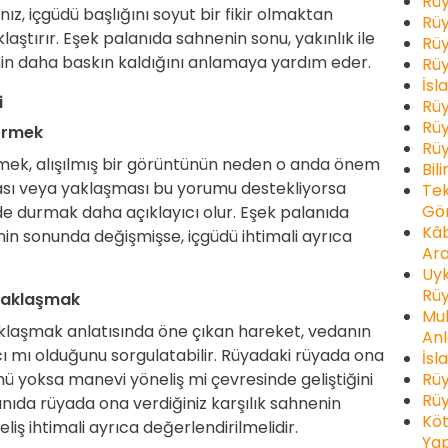
Rüy
nız, içgüdü başlığını soyut bir fikir olmaktan
Rüy
aştırır. Eşek palanıda sahnenin sonu, yakınlık ile
Rüy
nin daha baskın kaldığını anlamaya yardım eder.
Rüy
İsl
i
Rüy
Rüy
örmek
Rüy
mek, alışılmış bir görüntünün neden o anda önem
Bil
ması veya yaklaşması bu yorumu destekliyorsa
Tek
Gör
nde durmak daha açıklayıcı olur. Eşek palanıda
Kâb
n sonunda değişmişse, içgüdü ihtimali ayrıca
Ara
Uyk
Rüy
zaklaşmak
Muh
laşmak anlatısında öne çıkan hareket, vedanın
Anl
cı mı olduğunu sorgulatabilir. Rüyadaki rüyada ona
İsl
Rüy
 mü yoksa manevi yöneliş mi çevresinde geliştiğini
Rüy
ıda rüyada ona verdiğiniz karşılık sahnenin
Köt
ş ihtimali ayrıca değerlendirilmelidir.
Yap