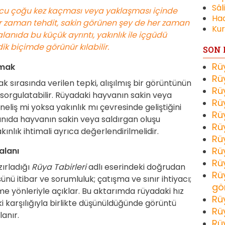
Sâl
pucu çoğu kez kaçması veya yaklaşması içinde
Had
er zaman tehdit, sakin görünen şey de her zaman
Kur
anıda bu küçük ayrıntı, yakınlık ile içgüdü
k biçimde görünür kılabilir.
SON 
Rü
şmak
Rü
k sırasında verilen tepki, alışılmış bir görüntünün
Rü
orgulatabilir. Rüyadaki hayvanın sakin veya
Rü
eliş mi yoksa yakınlık mı çevresinde geliştiğini
Rü
nıda hayvanın sakin veya saldırgan oluşu
Rü
nlık ihtimali ayrıca değerlendirilmelidir.
Rü
Rü
alanı
Rü
zırladığı
Rüya Tabirleri
adlı eserindeki doğrudan
Rü
ünü itibar ve sorumluluk; çatışma ve sınır ihtiyacı;
gö
 yönleriyle açıklar. Bu aktarımda rüyadaki hız
Rü
 karşılığıyla birlikte düşünüldüğünde görüntü
Rü
anır.
Rü