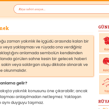
GÜN
rmek
u zaman yakınlık ile içgüdü arasında kalan bir
ı veya yaklaşması ve rüyada ona verdiğiniz
Ko
yaklaştığını anlamada sembolün kendisinden
palanıda görülen sahne kesin bir gelecek haberi
sakin veya saldırgan oluşu dikkate alınarak ve
te okunmalıdır.
Asl
anlama gelir?
akışta yakınlık konusunu öne çıkarabilir; ancak
Ya
laşması anlaşılmadan netleşmez. Yaklaşan
RÜYA
 aynı duyguyu taşımaz.