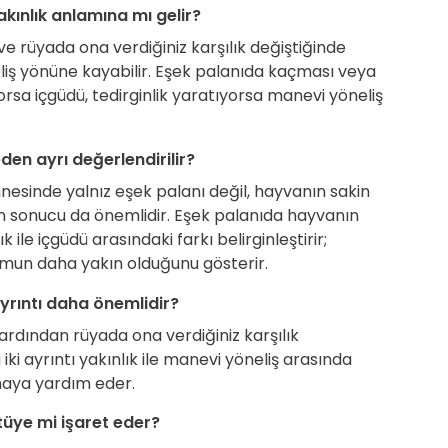
kınlık anlamına mı gelir?
e rüyada ona verdiğiniz karşılık değiştiğinde
iş yönüne kayabilir. Eşek palanıda kaçması veya
orsa içgüdü, tedirginlik yaratıyorsa manevi yöneliş
en ayrı değerlendirilir?
esinde yalnız eşek palanı değil, hayvanın sakin
n sonucu da önemlidir. Eşek palanıda hayvanın
 ile içgüdü arasındaki farkı belirginleştirir;
umun daha yakın olduğunu gösterir.
rıntı daha önemlidir?
rdından rüyada ona verdiğiniz karşılık
iki ayrıntı yakınlık ile manevi yöneliş arasında
maya yardım eder.
üye mi işaret eder?