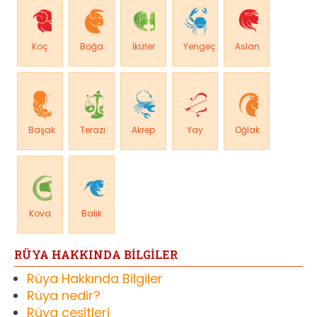
Koç
Boğa
İkizler
Yengeç
Aslan
Başak
Terazi
Akrep
Yay
Oğlak
Kova
Balık
RÜYA HAKKINDA BİLGİLER
Rüya Hakkında Bilgiler
Rüya nedir?
Rüya çeşitleri