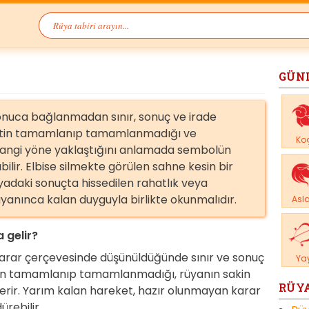
GÜN
sonuca bağlanmadan sınır, sonuç ve irade
reketin tamamlanıp tamamlanmadığı ve
Ko
hangi yöne yaklaştığını anlamada sembolün
bilir. Elbise silmekte görülen sahne kesin bir
adaki sonuçta hissedilen rahatlık veya
uyanınca kalan duyguyla birlikte okunmalıdır.
Asl
 gelir?
karar çerçevesinde düşünüldüğünde sınır ve sonuç
Ya
etin tamamlanıp tamamlanmadığı, rüyanın sakin
RÜYA
terir. Yarım kalan hareket, hazır olunmayan karar
rebilir.