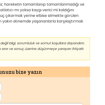
maz; hareketin tamamlanıp tamamlanmadığı ve
tlatıcı mı yoksa kaygı verici mi kaldığını
nuç çıkarmak yerine elbise silmekte görülen
an yakın dönemde yaşananlarla karşılaştırmak
eğil bilgi, sorumluluk ve somut koşullara dayandırın.
yı sınır ve sonuç üzerine düşünmeye yarayan ihtiyatlı
munuzu bize yazın