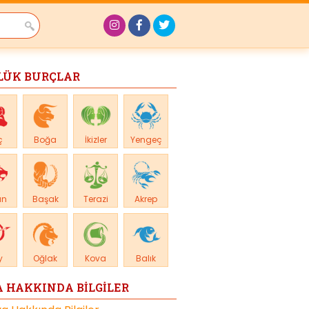
LÜK BURÇLAR
ç
Boğa
İkizler
Yengeç
an
Başak
Terazi
Akrep
y
Oğlak
Kova
Balık
 HAKKINDA BİLGİLER