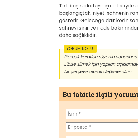
Tek başına kötüye işaret sayıl
başlangıçtaki niyet, sahnenin raha
gösterir. Geleceğe dair kesin so
sahneyi sınır ve irade bakımınd
daha sağlıklıdır.
YORUM NOTU:
Gerçek kararları rüyanın sonucuna d
Elbise silmek için yapılan açıklama
bir çerçeve olarak değerlendirin.
Bu tabirle ilgili yoru