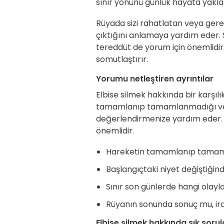
sınır yönünü günlük hayata yaklaş
Rüyada sizi rahatlatan veya gere
çıktığını anlamaya yardım eder
tereddüt de yorum için önemlidir.
somutlaştırır.
Yorumu netleştiren ayrıntılar
Elbise silmek hakkında bir karşılı
tamamlanıp tamamlanmadığı ve 
değerlendirmenize yardım eder. E
önemlidir.
Hareketin tamamlanıp tamamlan
Başlangıçtaki niyet değiştiğin
Sınır son günlerde hangi olayla
Rüyanın sonunda sonuç mu, ir
Elbise silmek hakkında sık sorul