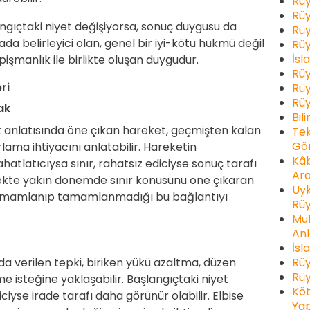
Rüy
Rüy
ngıçtaki niyet değişiyorsa, sonuç duygusu da
Rüy
rada belirleyici olan, genel bir iyi-kötü hükmü değil
Rüy
İsl
pişmanlık ile birlikte oluşan duygudur.
Rüy
eri
Rüy
Rüy
ak
Bil
k anlatısında öne çıkan hareket, geçmişten kalan
Tek
Gör
ama ihtiyacını anlatabilir. Hareketin
Kâb
latıcıysa sınır, rahatsız ediciyse sonuç tarafı
Ara
lmekte yakın dönemde sınır konusunu öne çıkaran
Uyk
 tamamlanıp tamamlanmadığı bu bağlantıyı
Rüy
Muh
Anl
İsl
Rüy
da verilen tepki, biriken yükü azaltma, düzen
Rüy
e isteğine yaklaşabilir. Başlangıçtaki niyet
Köt
ciyse irade tarafı daha görünür olabilir. Elbise
Yap