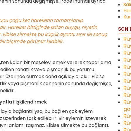
nenin sonunda değişmişse, irade ihtimali ayrıca
Sâl
Had
Kur
ipucu çoğu kez hareketin tamamlanıp
r. Hareket bittiğinde kalan duygu, niyetin
SON 
 Elbise silmekte bu küçük ayrıntı, sınır ile sonuç
Rü
k biçimde görünür kılabilir.
Rü
Rü
Rü
işten kalan bir meseleyi emek vererek toparlama
Rü
issedilen rahatlık veya pişmanlık bu yorumu
Rü
nır üzerinde durmak daha açıklayıcı olur. Elbise
Rü
tlık veya pişmanlık sahnenin sonunda değişmişse,
Rü
melidir.
Rü
Rü
yatla ilişkilendirmek
gö
olayla bağlantılıysa, bu bağ en çok eylemi
Rü
üzerinden fark edilebilir. Bir eylemin isteyerek
Rü
nı anlamı taşımaz. Elbise silmekte bu bağlantı,
Rü