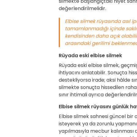
silmekte başlangıçtaki niyet sah
değerlendirilmelidir.
Elbise silmek rüyasında asıl 
tamamlanmadığı içinde saklıdı
kendisinden daha açık olabilir.
arasındaki gerilimi beklenmedi
Rüyada eski elbise silmek
Rüyada eski elbise silmek, geçm
ihtiyacını anlatabilir. Sonuçta h
destekliyorsa irade; aksi hâlde sı
silmekte sonuçta hissedilen raha
sınır ihtimali ayrıca değerlendiril
Elbise silmek rüyasını günlük ha
Elbise silmek sahnesi güncel bir 
isteyerek ya da zorunlu yapmanız 
yapılmasıyla mecbur kalınması ay