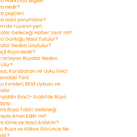
a Hakkında Bilgiler
a nedir?
a çeşitleri
a nasıl yorumlanır?
am’da rüyanın yeri
alar Geleceği Haber Verir mi?
a Günlüğü Nasıl Tutulur?
alar Neden Unutulur?
inçli Rüya Nedir?
rarlayan Rüyalar Neden
ülür?
us, Karabasan ve Uyku Felci
sındaki Fark
u Evreleri, REM Uykusu ve
alar
yiddin İbnü’l-Arabî’de Rüya
ayışı
ami Rüya Tabiri Geleneği
ayla Amel Edilir mi?
a Kime ve Nasıl Anlatılır?
ü Rüya ve Kâbus Görünce Ne
ılır?