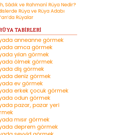
ih, Sâdık ve Rahmanî Rüya Nedir?
islerde Rüya ve Rüya Adabı
’an’da Rüyalar
RÜYA TABİRLERİ
yada anneanne görmek
yada amca görmek
yada yılan görmek
yada ölmek görmek
yada diş görmek
yada deniz görmek
yada ev görmek
yada erkek çocuk görmek
yada odun görmek
yada pazar, pazar yeri
rmek
yada mısır görmek
yada deprem görmek
yada seyyid görmek