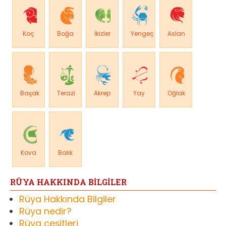
Koç
Boğa
İkizler
Yengeç
Aslan
Başak
Terazi
Akrep
Yay
Oğlak
Kova
Balık
RÜYA HAKKINDA BİLGİLER
Rüya Hakkında Bilgiler
Rüya nedir?
Rüya çeşitleri