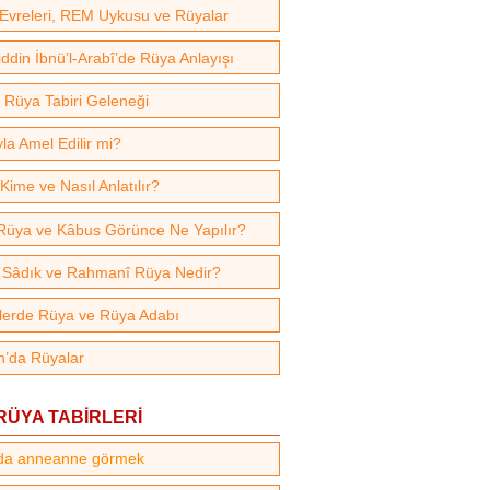
Evreleri, REM Uykusu ve Rüyalar
ddin İbnü’l-Arabî’de Rüya Anlayışı
i Rüya Tabiri Geleneği
la Amel Edilir mi?
Kime ve Nasıl Anlatılır?
Rüya ve Kâbus Görünce Ne Yapılır?
, Sâdık ve Rahmanî Rüya Nedir?
lerde Rüya ve Rüya Adabı
n’da Rüyalar
RÜYA TABİRLERİ
da anneanne görmek