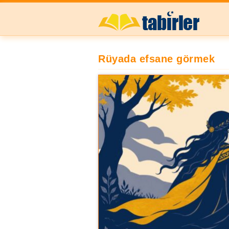
Rüyada efsane görmek