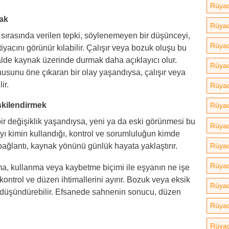
Rüya
ak
Rüyad
rasında verilen tepki, söylenemeyen bir düşünceyi,
Rüyad
iyacını görünür kılabilir. Çalışır veya bozuk oluşu bu
lde kaynak üzerinde durmak daha açıklayıcı olur.
Rüyad
unu öne çıkaran bir olay yaşandıysa, çalışır veya
ir.
Rüyad
işkilendirmek
Rüya
r değişiklik yaşandıysa, yeni ya da eski görünmesi bu
Rüyad
yayı kimin kullandığı, kontrol ve sorumluluğun kimde
Rüya
ağlantı, kaynak yönünü günlük hayata yaklaştırır.
Rüyad
, kullanma veya kaybetme biçimi ile eşyanın ne işe
ontrol ve düzen ihtimallerini ayırır. Bozuk veya eksik
Rüyad
nı düşündürebilir. Efsanede sahnenin sonucu, düzen
Rüya
Rüyad