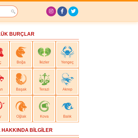
LÜK BURÇLAR
ç
Boğa
İkizler
Yengeç
an
Başak
Terazi
Akrep
y
Oğlak
Kova
Balık
 HAKKINDA BİLGİLER