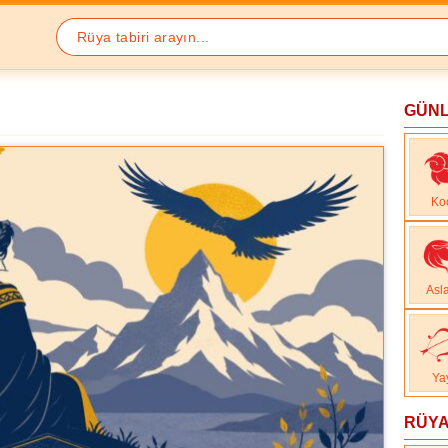
GÜN
Ko
Asl
Ya
RÜYA