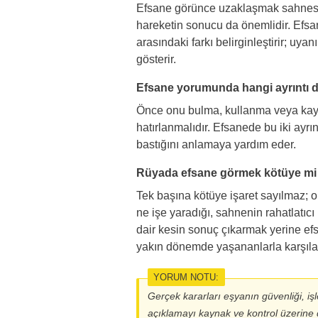
Efsane görünce uzaklaşmak sahnesin
hareketin sonucu da önemlidir. Efsan
arasındaki farkı belirginleştirir; u
gösterir.
Efsane yorumunda hangi ayrıntı 
Önce onu bulma, kullanma veya kayb
hatırlanmalıdır. Efsanede bu iki ayr
bastığını anlamaya yardım eder.
Rüyada efsane görmek kötüye mi 
Tek başına kötüye işaret sayılmaz;
ne işe yaradığı, sahnenin rahatlatıcı
dair kesin sonuç çıkarmak yerine e
yakın dönemde yaşananlarla karşılaş
YORUM NOTU:
Gerçek kararları eşyanın güvenliği, işl
açıklamayı kaynak ve kontrol üzerine 