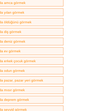
da amca görmek
a yılan görmek
a öldüğünü görmek
a diş görmek
a deniz görmek
da ev görmek
a erkek çocuk görmek
da odun görmek
a pazar, pazar yeri görmek
a mısır görmek
da deprem görmek
a seyyid görmek