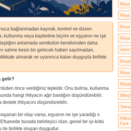
Rüya 
Rüya 
Rüya ç
onuca bağlanmadan kaynak, kontrol ve düzen
lma, kullanma veya kaybetme biçimi ve eşyanın ne işe
Rüya 
klaştığını anlamada sembolün kendisinden daha
İslam
len sahne kesin bir gelecek haberi sayılmadan,
dikkate alınarak ve uyanınca kalan duyguyla birlikte
Rüyal
Rüya 
gelir?
Rüyal
üntüden önce verdiğiniz tepkidir. Onu bulma, kullanma
nda hangi ihtiyacın ağır bastığını düşündürebilir.
Bilinç
 destek ihtiyacını düşündürebilir.
Tekra
anan bir olay varsa, eşyanın ne işe yaradığı o
Kâbus
 Efsanede burada belirleyici olan, genel bir iyi-kötü
Fark
 ile birlikte oluşan duygudur.