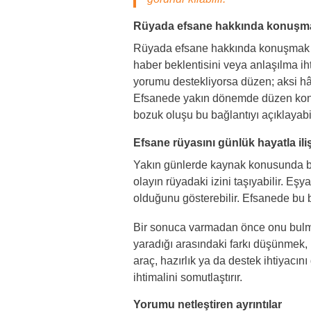
Rüyada efsane hakkında konuşm
Rüyada efsane hakkında konuşmak sı
haber beklentisini veya anlaşılma iht
yorumu destekliyorsa düzen; aksi hâ
Efsanede yakın dönemde düzen konus
bozuk oluşu bu bağlantıyı açıklayabil
Efsane rüyasını günlük hayatla il
Yakın günlerde kaynak konusunda bi
olayın rüyadaki izini taşıyabilir. Eş
olduğunu gösterebilir. Efsanede bu b
Bir sonuca varmadan önce onu bulma
yaradığı arasındaki farkı düşünmek, k
araç, hazırlık ya da destek ihtiyacı
ihtimalini somutlaştırır.
Yorumu netleştiren ayrıntılar