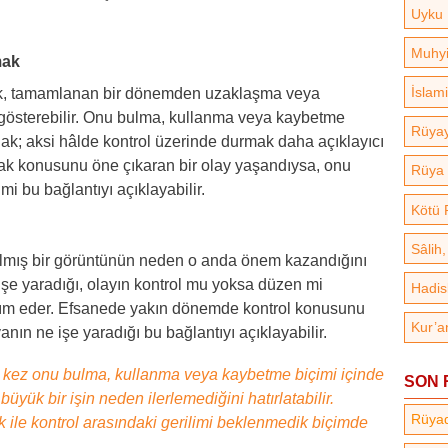
Uyku 
Muhyi
mak
İslam
, tamamlanan bir dönemden uzaklaşma veya
 gösterebilir. Onu bulma, kullanma veya kaybetme
Rüyay
ak; aksi hâlde kontrol üzerinde durmak daha açıklayıcı
k konusunu öne çıkaran bir olay yaşandıysa, onu
Rüya 
 bu bağlantıyı açıklayabilir.
Kötü 
Sâlih
şılmış bir görüntünün neden o anda önem kazandığını
işe yaradığı, olayın kontrol mu yoksa düzen mi
Hadis
rdım eder. Efsanede yakın dönemde kontrol konusunu
Kur’a
nın ne işe yaradığı bu bağlantıyı açıklayabilir.
u kez onu bulma, kullanma veya kaybetme biçimi içinde
SON 
büyük bir işin neden ilerlemediğini hatırlatabilir.
Rüya
 ile kontrol arasındaki gerilimi beklenmedik biçimde