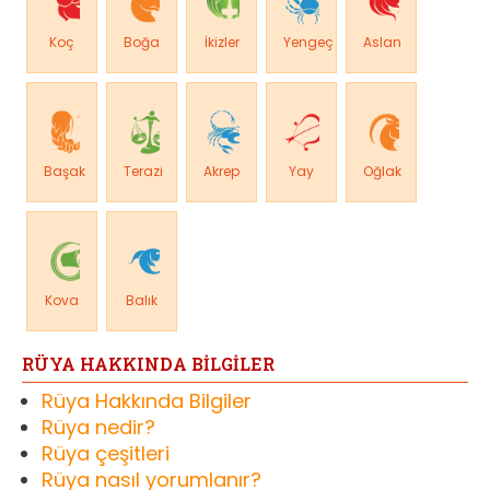
Koç
Boğa
İkizler
Yengeç
Aslan
Başak
Terazi
Akrep
Yay
Oğlak
Kova
Balık
RÜYA HAKKINDA BİLGİLER
Rüya Hakkında Bilgiler
Rüya nedir?
Rüya çeşitleri
Rüya nasıl yorumlanır?