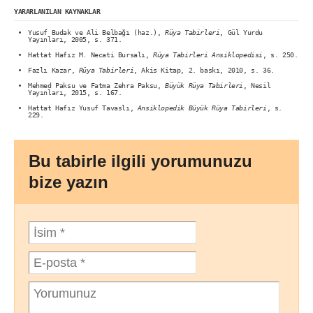
YARARLANILAN KAYNAKLAR
Yusuf Budak ve Ali Belbağı (haz.),
Rüya Tabirleri
, Gül Yurdu
Yayınları, 2005, s. 371.
Hattat Hafız M. Necati Bursalı,
Rüya Tabirleri Ansiklopedisi
, s. 250.
Fazlı Kazar,
Rüya Tabirleri
, Akis Kitap, 2. baskı, 2010, s. 36.
Mehmed Paksu ve Fatma Zehra Paksu,
Büyük Rüya Tabirleri
, Nesil
Yayınları, 2015, s. 167.
Hattat Hafız Yusuf Tavaslı,
Ansiklopedik Büyük Rüya Tabirleri
, s.
229.
Bu tabirle ilgili yorumunuzu
bize yazın