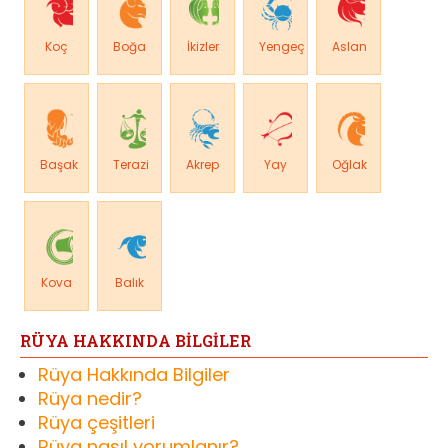
Koç
Boğa
İkizler
Yengeç
Aslan
Başak
Terazi
Akrep
Yay
Oğlak
Kova
Balık
RÜYA HAKKINDA BİLGİLER
Rüya Hakkında Bilgiler
Rüya nedir?
Rüya çeşitleri
Rüya nasıl yorumlanır?