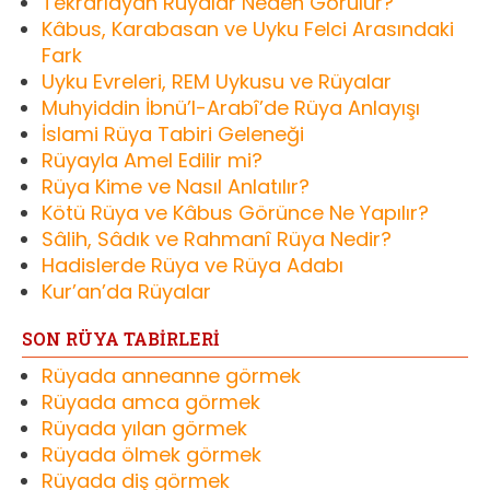
Tekrarlayan Rüyalar Neden Görülür?
Kâbus, Karabasan ve Uyku Felci Arasındaki
Fark
Uyku Evreleri, REM Uykusu ve Rüyalar
Muhyiddin İbnü’l-Arabî’de Rüya Anlayışı
İslami Rüya Tabiri Geleneği
Rüyayla Amel Edilir mi?
Rüya Kime ve Nasıl Anlatılır?
Kötü Rüya ve Kâbus Görünce Ne Yapılır?
Sâlih, Sâdık ve Rahmanî Rüya Nedir?
Hadislerde Rüya ve Rüya Adabı
Kur’an’da Rüyalar
SON RÜYA TABİRLERİ
Rüyada anneanne görmek
Rüyada amca görmek
Rüyada yılan görmek
Rüyada ölmek görmek
Rüyada diş görmek