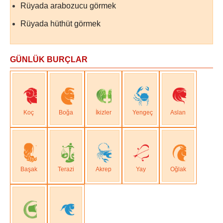
Rüyada arabozucu görmek
Rüyada hüthüt görmek
GÜNLÜK BURÇLAR
Koç
Boğa
İkizler
Yengeç
Aslan
Başak
Terazi
Akrep
Yay
Oğlak