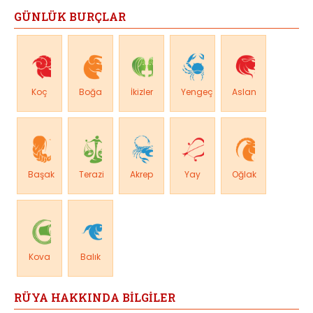
GÜNLÜK BURÇLAR
Koç
Boğa
İkizler
Yengeç
Aslan
Başak
Terazi
Akrep
Yay
Oğlak
Kova
Balık
RÜYA HAKKINDA BİLGİLER