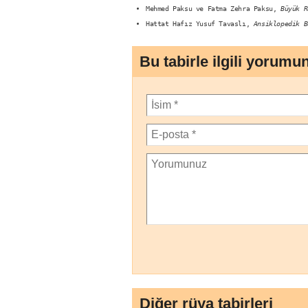
Mehmed Paksu ve Fatma Zehra Paksu,
Büyük R
Hattat Hafız Yusuf Tavaslı,
Ansiklopedik B
Bu tabirle ilgili yorumu
Diğer rüya tabirleri