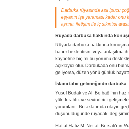
Darbuka rüyasında asıl ipucu çoğu
eşyanın işe yaraması kadar onu k
ayrıntı, iletişim ile iç sıkıntısı a
Rüyada darbuka hakkında konu
Rüyada darbuka hakkında konuşmak s
haber beklentisini veya anlaşılma ih
kaybetme biçimi bu yorumu destekli
açıklayıcı olur. Darbukada onu bul
geliyorsa, düzen yönü günlük hayatt
İslami tabir geleneğinde darbuka
Yusuf Budak ve Ali Belbağı'nın hazı
yük; ferahlık ve sevindirici gelişmel
yorumlanır. Bu aktarımda olayın geçti
düşünüldüğünde rüyadaki değişimin ka
Hattat Hafız M. Necati Bursalı'nın
Rü