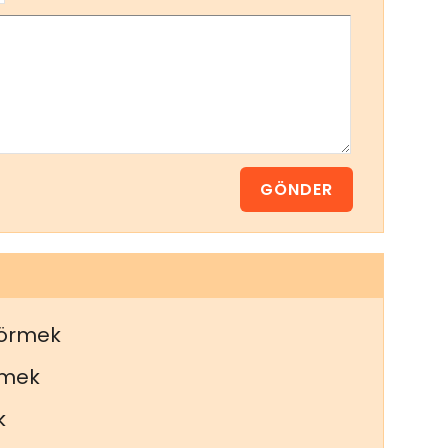
görmek
rmek
k