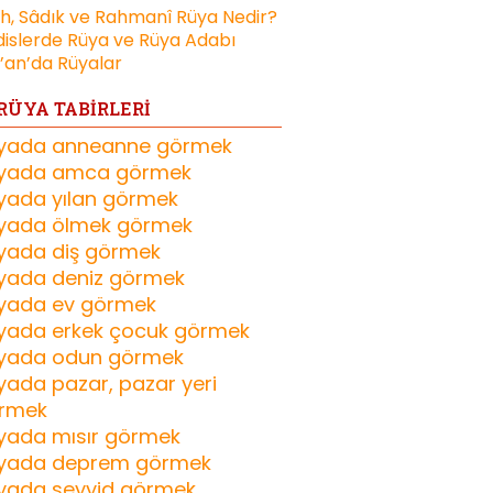
ih, Sâdık ve Rahmanî Rüya Nedir?
islerde Rüya ve Rüya Adabı
’an’da Rüyalar
RÜYA TABİRLERİ
yada anneanne görmek
yada amca görmek
yada yılan görmek
yada ölmek görmek
yada diş görmek
yada deniz görmek
yada ev görmek
yada erkek çocuk görmek
yada odun görmek
yada pazar, pazar yeri
rmek
yada mısır görmek
yada deprem görmek
yada seyyid görmek