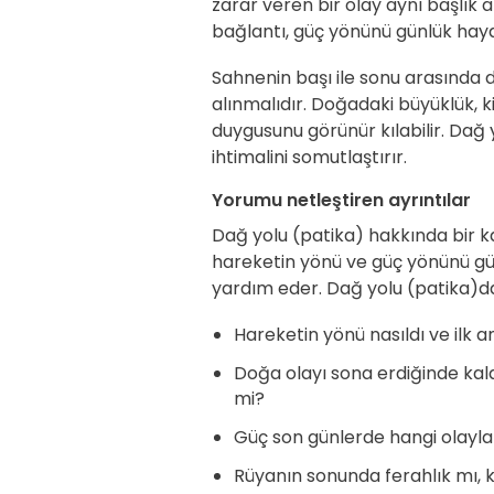
zarar veren bir olay aynı başlık 
bağlantı, güç yönünü günlük hayat
Sahnenin başı ile sonu arasında 
alınmalıdır. Doğadaki büyüklük, k
duygusunu görünür kılabilir. Da
ihtimalini somutlaştırır.
Yorumu netleştiren ayrıntılar
Dağ yolu (patika) hakkında bir kar
hareketin yönü ve güç yönünü 
yardım eder. Dağ yolu (patika)da 
Hareketin yönü nasıldı ve ilk a
Doğa olayı sona erdiğinde kal
mi?
Güç son günlerde hangi olayla
Rüyanın sonunda ferahlık mı,