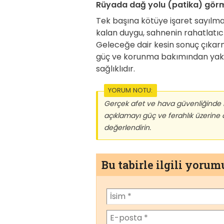
Rüyada dağ yolu (patika) görm
Tek başına kötüye işaret sayılma
kalan duygu, sahnenin rahatlatıcı 
Geleceğe dair kesin sonuç çıkar
güç ve korunma bakımından yak
sağlıklıdır.
YORUM NOTU:
Gerçek afet ve hava güvenliğinde res
açıklamayı güç ve ferahlık üzerine
değerlendirin.
Bu tabirle ilgili yoru