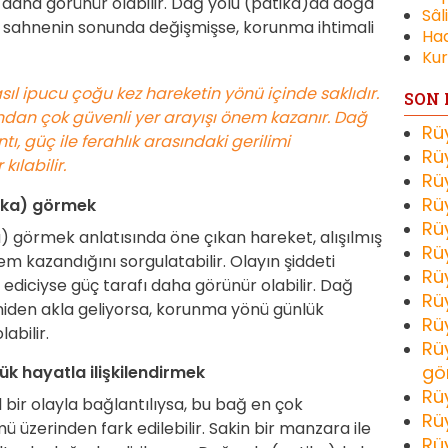
 daha görünür olabilir. Dağ yolu (patika)da doğa
Sâl
u sahnenin sonunda değişmişse, korunma ihtimali
Had
Kur
ıl ipucu çoğu kez hareketin yönü içinde saklıdır.
SON 
ndan çok güvenli yer arayışı önem kazanır. Dağ
Rü
ı, güç ile ferahlık arasındaki gerilimi
Rü
ılabilir.
Rü
Rü
ika) görmek
Rü
 görmek anlatısında öne çıkan hareket, alışılmış
Rü
 kazandığını sorgulatabilir. Olayın şiddeti
Rü
ediciyse güç tarafı daha görünür olabilir. Dağ
Rü
eniden akla geliyorsa, korunma yönü günlük
Rü
abilir.
Rü
gö
ük hayatla ilişkilendirmek
Rü
 bir olayla bağlantılıysa, bu bağ en çok
Rü
üzerinden fark edilebilir. Sakin bir manzara ile
Rü