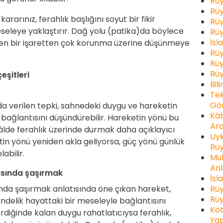
Rüy
Rüy
ararınız, ferahlık başlığını soyut bir fikir
Rüy
seleye yaklaştırır. Dağ yolu (patika)da böylece
Rüy
İsl
iren bir işaretten çok korunma üzerine düşünmeye
Rüy
Rüy
Rüy
çeşitleri
Bil
Tek
Gör
a verilen tepki, sahnedeki duygu ve hareketin
Kâb
 bağlantısını düşündürebilir. Hareketin yönü bu
Ara
âlde ferahlık üzerinde durmak daha açıklayıcı
Uyk
tin yönü yeniden akla geliyorsa, güç yönü günlük
Rüy
abilir.
Muh
Anl
ısında şaşırmak
İsl
Rüy
nda şaşırmak anlatısında öne çıkan hareket,
Rüy
delik hayattaki bir meseleyle bağlantısını
Köt
rdiğinde kalan duygu rahatlatıcıysa ferahlık,
Yap