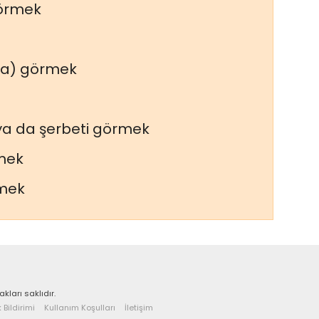
örmek
ka) görmek
a da şerbeti görmek
rmek
mek
kları saklıdır.
k Bildirimi
Kullanım Koşulları
İletişim