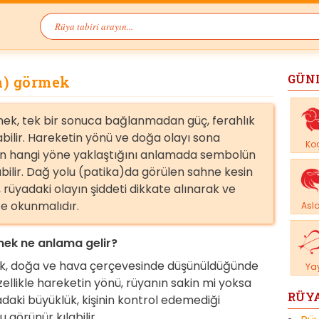
GÜN
a) görmek
ek, tek bir sonuca bağlanmadan güç, ferahlık
bilir. Hareketin yönü ve doğa olayı sona
Ko
un hangi yöne yaklaştığını anlamada sembolün
bilir. Dağ yolu (patika)da görülen sahne kesin
rüyadaki olayın şiddeti dikkate alınarak ve
te okunmalıdır.
Asl
ek ne anlama gelir?
k, doğa ve hava çerçevesinde düşünüldüğünde
Ya
zellikle hareketin yönü, rüyanın sakin mi yoksa
RÜYA
adaki büyüklük, kişinin kontrol edemediği
 görünür kılabilir.