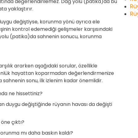
altında değerlendirilemez. Dağ yolu (patika)da bu
Rü
a yaklaştırır.
Rü
duygu değiştiyse, korunma yönü ayrıca ele
işinin kontrol edemediği gelişmeler karşısındaki
ğ yolu (patika)da sahnenin sonucu, korunma
şılık ararken aşağıdaki sorular, özellikle
günlük hayattan koparmadan değerlendirmenize
sahnenin sonu, ilk izlenim kadar önemlidir.
nda ne hissettiniz?
an duygu değiştiğinde rüyanın havası da değişti
 öne çıktı?
 korunma mı daha baskın kaldı?