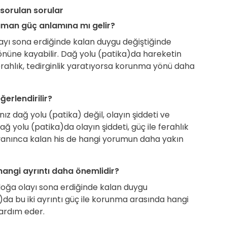
 sorulan sorular
aman güç anlamına mı gelir?
ayı sona erdiğinde kalan duygu değiştiğinde
nüne kayabilir. Dağ yolu (patika)da hareketin
erahlık, tedirginlik yaratıyorsa korunma yönü daha
erlendirilir?
z dağ yolu (patika) değil, olayın şiddeti ve
ğ yolu (patika)da olayın şiddeti, güç ile ferahlık
; uyanınca kalan his de hangi yorumun daha yakın
angi ayrıntı daha önemlidir?
oğa olayı sona erdiğinde kalan duygu
)da bu iki ayrıntı güç ile korunma arasında hangi
ardım eder.