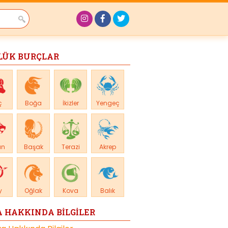
LÜK BURÇLAR
ç
Boğa
İkizler
Yengeç
an
Başak
Terazi
Akrep
y
Oğlak
Kova
Balık
 HAKKINDA BİLGİLER