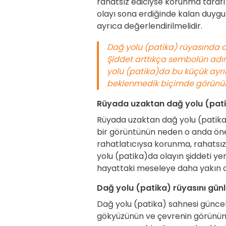
rahatsız ediciyse korunma tarafı
olayı sona erdiğinde kalan duyg
ayrıca değerlendirilmelidir.
Dağ yolu (patika) rüyasında as
Şiddet arttıkça sembolün adı
yolu (patika)da bu küçük ayrınt
beklenmedik biçimde görünür k
Rüyada uzaktan dağ yolu (pat
Rüyada uzaktan dağ yolu (patika)
bir görüntünün neden o anda önem
rahatlatıcıysa korunma, rahatsız 
yolu (patika)da olayın şiddeti y
hayattaki meseleye daha yakın ol
Dağ yolu (patika) rüyasını günl
Dağ yolu (patika) sahnesi güncel
gökyüzünün ve çevrenin görünümü 