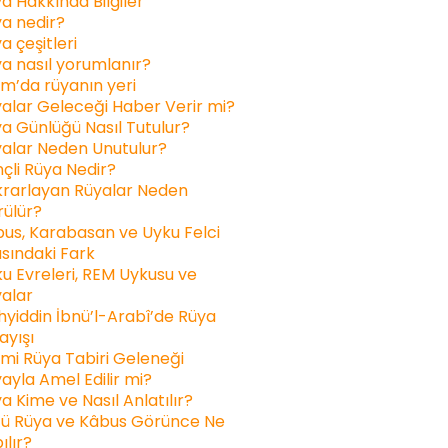
a Hakkında Bilgiler
a nedir?
a çeşitleri
a nasıl yorumlanır?
am’da rüyanın yeri
alar Geleceği Haber Verir mi?
a Günlüğü Nasıl Tutulur?
alar Neden Unutulur?
inçli Rüya Nedir?
rarlayan Rüyalar Neden
ülür?
us, Karabasan ve Uyku Felci
sındaki Fark
u Evreleri, REM Uykusu ve
alar
yiddin İbnü’l-Arabî’de Rüya
ayışı
ami Rüya Tabiri Geleneği
ayla Amel Edilir mi?
a Kime ve Nasıl Anlatılır?
ü Rüya ve Kâbus Görünce Ne
ılır?