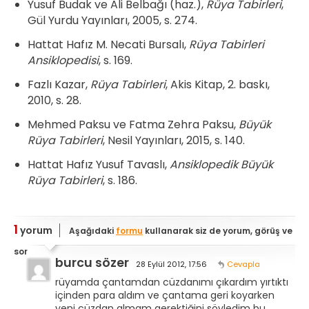
Yusuf Budak ve Ali Belbağı (haz.),
Rüya Tabirleri
,
Gül Yurdu Yayınları, 2005, s. 274.
Hattat Hafız M. Necati Bursalı,
Rüya Tabirleri
Ansiklopedisi
, s. 169.
Fazlı Kazar,
Rüya Tabirleri
, Akis Kitap, 2. baskı,
2010, s. 28.
Mehmed Paksu ve Fatma Zehra Paksu,
Büyük
Rüya Tabirleri
, Nesil Yayınları, 2015, s. 140.
Hattat Hafız Yusuf Tavaslı,
Ansiklopedik Büyük
Rüya Tabirleri
, s. 186.
1
yorum
Aşağıdaki
formu
kullanarak siz de yorum, görüş ve
sorularınızı bize iletebilirsiniz.
burcu sözer
28 Eylül 2012, 17:56
Cevapla
rüyamda çantamdan cüzdanımı çıkardım yırtıktı
içinden para aldım ve çantama geri koyarken
yeni cüzdan almam gerektiğini söyledim bu