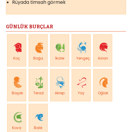
Rüyada timsah görmek
GÜNLÜK BURÇLAR
Koç
Boğa
İkizler
Yengeç
Aslan
Başak
Terazi
Akrep
Yay
Oğlak
Kova
Balık