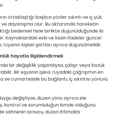
r.
n ortaklaştığı başlıca yönler sıkıntı ve iç yük;
iler ve dayanışma olur. Bu aktarımda hareketin
ktığı bedensel hisle birlikte düşünüldüğünde iki
eşir. Kaynaklardaki eski ve kesin ifadeler güncel
rüyanın kişisel şartları ayrıca düşünülmelidir.
lük hayatla ilişkilendirmek
nda bir değişiklik yaşandıysa, çalışır veya bozuk
yabilir. Bir eşyanın işlevi, rüyadaki çağrışımın en
 ve cumarteside bu bağlantı, iç sıkıntısı yönünü
duygu değiştiyse, düzen yönü ayrıca ele
ığı, kontrol ve sorumluluğun kimde olduğunu
e sahnenin sonucu, düzen ihtimalini