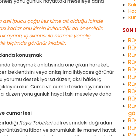
yöneliş yönü günlük hayattaki meseleye daha
Sâl
Had
Kur
asıl ipucu çoğu kez kime ait olduğu içinde
ması kadar onu kimin kullandığı da önemlidir.
SON 
yrıntı, iç sıkıntısı ile manevi yöneliş
Rü
k biçimde görünür kılabilir.
Rü
Rü
kkında konuşmak
Rü
nda konuşmak anlatısında öne çıkan hareket,
Rü
r beklentisini veya anlaşılma ihtiyacını görünür
Rü
 bu yorumu destekliyorsa düzen; aksi hâlde iç
Rü
çıklayıcı olur. Cuma ve cumarteside eşyanın ne
Rü
rsa, düzen yönü günlük hayattaki meseleye daha
Rü
Rü
gö
 ve cumartesi
Rü
zırladığı
Rüya Tabirleri
adlı eserindeki doğrudan
Rü
görüntüsünü itibar ve sorumluluk ile manevi hayat
Rü