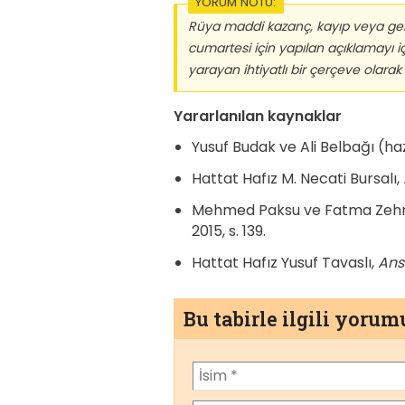
YORUM NOTU:
Rüya maddi kazanç, kayıp veya gel
cumartesi için yapılan açıklamayı 
yarayan ihtiyatlı bir çerçeve olarak
Yararlanılan kaynaklar
Yusuf Budak ve Ali Belbağı (ha
Hattat Hafız M. Necati Bursalı,
Mehmed Paksu ve Fatma Zehr
2015, s. 139.
Hattat Hafız Yusuf Tavaslı,
Ans
Bu tabirle ilgili yoru