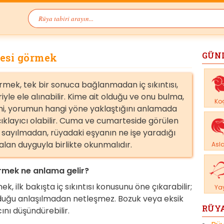
GÜN
esi görmek
ek, tek bir sonuca bağlanmadan iç sıkıntısı,
yle ele alınabilir. Kime ait olduğu ve onu bulma,
Ko
i, yorumun hangi yöne yaklaştığını anlamada
klayıcı olabilir. Cuma ve cumarteside görülen
 sayılmadan, rüyadaki eşyanın ne işe yaradığı
alan duyguyla birlikte okunmalıdır.
Asl
mek ne anlama gelir?
ilk bakışta iç sıkıntısı konusunu öne çıkarabilir;
Ya
duğu anlaşılmadan netleşmez. Bozuk veya eksik
RÜYA
cını düşündürebilir.