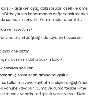
arşılık ararken aşağıdaki sorular, özellikle kime
nü günlük hayattan koparmadan değerlendirmenize
 sahnenin sonu, ilk izlenim kadar önemlidir.
nda ne hissettiniz?
betme biçimi değiştiğinde rüyanın havası da
olayla öne çıktı?
ş mi, düzen mi daha baskın kaldı?
k sorulan sorular
man iç sıkıntısı anlamına mı gelir?
ulma, kullanma veya kaybetme biçimi değiştiğinde
en yönüne kayabilir. Cuma ve cumarteside kime
orsa manevi yöneliş, tedirginlik yaratıyorsa düzen