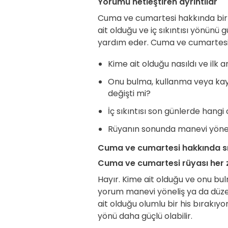
Yorumu netleştiren ayrıntılar
Cuma ve cumartesi hakkında bir k
ait olduğu ve iç sıkıntısı yönü
yardım eder. Cuma ve cumarteside
Kime ait olduğu nasıldı ve ilk a
Onu bulma, kullanma veya kay
değişti mi?
İç sıkıntısı son günlerde hangi 
Rüyanın sonunda manevi yöneli
Cuma ve cumartesi hakkında sı
Cuma ve cumartesi rüyası her za
Hayır. Kime ait olduğu ve onu b
yorum manevi yöneliş ya da düz
ait olduğu olumlu bir his bırakıy
yönü daha güçlü olabilir.