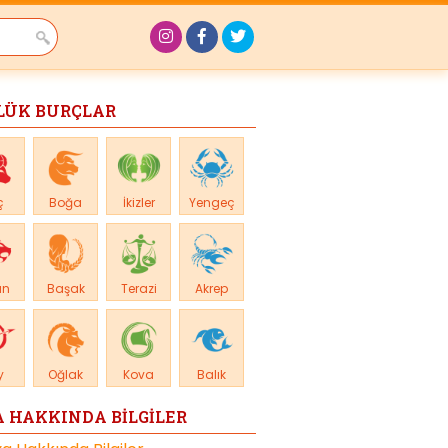
LÜK BURÇLAR
ç
Boğa
İkizler
Yengeç
an
Başak
Terazi
Akrep
y
Oğlak
Kova
Balık
 HAKKINDA BİLGİLER