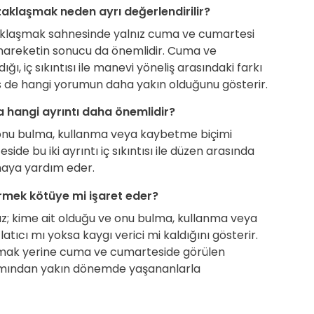
klaşmak neden ayrı değerlendirilir?
klaşmak sahnesinde yalnız cuma ve cumartesi
e hareketin sonucu da önemlidir. Cuma ve
ı, iç sıkıntısı ile manevi yöneliş arasındaki farkı
his de hangi yorumun daha yakın olduğunu gösterir.
hangi ayrıntı daha önemlidir?
 onu bulma, kullanma veya kaybetme biçimi
de bu iki ayrıntı iç sıkıntısı ile düzen arasında
maya yardım eder.
mek kötüye mi işaret eder?
z; kime ait olduğu ve onu bulma, kullanma veya
tıcı mı yoksa kaygı verici mi kaldığını gösterir.
rmak yerine cuma ve cumarteside görülen
akımından yakın dönemde yaşananlarla