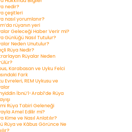
a Hakkında Bilgiler
a nedir?
a çeşitleri
a nasıl yorumlanır?
am’da rüyanın yeri
alar Geleceği Haber Verir mi?
a Günlüğü Nasıl Tutulur?
alar Neden Unutulur?
inçli Rüya Nedir?
rarlayan Rüyalar Neden
ülür?
us, Karabasan ve Uyku Felci
sındaki Fark
u Evreleri, REM Uykusu ve
alar
yiddin İbnü’l-Arabî’de Rüya
ayışı
ami Rüya Tabiri Geleneği
ayla Amel Edilir mi?
a Kime ve Nasıl Anlatılır?
ü Rüya ve Kâbus Görünce Ne
ılır?