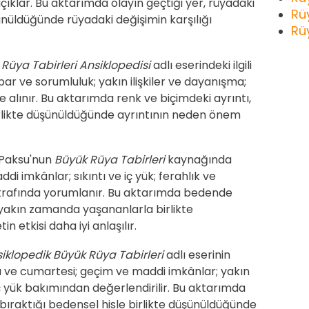
ıklar. Bu aktarımda olayın geçtiği yer, rüyadaki
Rü
ünüldüğünde rüyadaki değişimin karşılığı
Rü
n
Rüya Tabirleri Ansiklopedisi
adlı eserindeki ilgili
r ve sorumluluk; yakın ilişkiler ve dayanışma;
le alınır. Bu aktarımda renk ve biçimdeki ayrıntı,
birlikte düşünüldüğünde ayrıntının neden önem
Paksu'nun
Büyük Rüya Tabirleri
kaynağında
 imkânlar; sıkıntı ve iç yük; ferahlık ve
ı etrafında yorumlanır. Bu aktarımda bedende
, yakın zamanda yaşananlarla birlikte
 etkisi daha iyi anlaşılır.
iklopedik Büyük Rüya Tabirleri
adlı eserinin
 ve cumartesi; geçim ve maddi imkânlar; yakın
 iç yük bakımından değerlendirilir. Bu aktarımda
bıraktığı bedensel hisle birlikte düşünüldüğünde