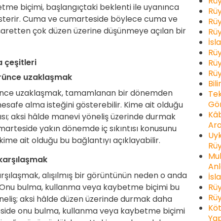
Rüy
me biçimi, başlangıçtaki beklenti ile uyanınca
Rüy
österir. Cuma ve cumarteside böylece cuma ve
Rüy
 işaretten çok düzen üzerine düşünmeye açılan bir
Rüy
İsl
Rüy
 çeşitleri
Rüy
Rüy
rünce uzaklaşmak
Bil
ünce uzaklaşmak, tamamlanan bir dönemden
Tek
Gör
afe alma isteğini gösterebilir. Kime ait olduğu
Kâb
ısı; aksi hâlde manevi yöneliş üzerinde durmak
Ara
marteside yakın dönemde iç sıkıntısı konusunu
Uyk
kime ait olduğu bu bağlantıyı açıklayabilir.
Rüy
Muh
karşılaşmak
Anl
rşılaşmak, alışılmış bir görüntünün neden o anda
İsl
Rüy
. Onu bulma, kullanma veya kaybetme biçimi bu
Rüy
eliş; aksi hâlde düzen üzerinde durmak daha
Köt
eside onu bulma, kullanma veya kaybetme biçimi
Yap