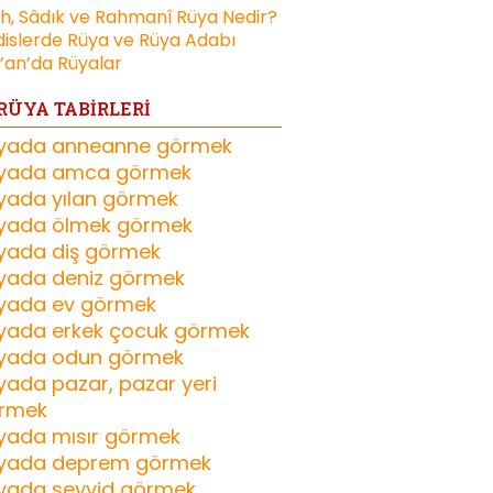
ih, Sâdık ve Rahmanî Rüya Nedir?
islerde Rüya ve Rüya Adabı
’an’da Rüyalar
RÜYA TABİRLERİ
yada anneanne görmek
yada amca görmek
yada yılan görmek
yada ölmek görmek
yada diş görmek
yada deniz görmek
yada ev görmek
yada erkek çocuk görmek
yada odun görmek
yada pazar, pazar yeri
rmek
yada mısır görmek
yada deprem görmek
yada seyyid görmek