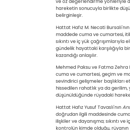
ve öz değerlendirme yönleriyle aç
hareketin sonucuyla birlikte düş
belirginleşir.
Hattat Hafız M. Necati Bursalı'nı
maddede cuma ve cumartesi, itiba
sıkıntı ve iç yük çağrışımlarıyla e
gündelik hayattaki karşılığıyla 
kazandığı anlaşılır.
Mehmed Paksu ve Fatma Zehra 
cuma ve cumartesi, geçim ve maddi
sevindirici gelişmeler başlıklar
hissedilen rahatlık ya da gerilim
düşünüldüğünde rüyadaki hareketin
Hattat Hafız Yusuf Tavaslı'nın
Ans
doğrudan ilgili maddesinde cuma
ilişkiler ve dayanışma; sıkıntı ve
kontrolün kimde olduğu, rüyanın 