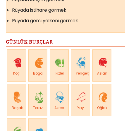
Rüyada istihare görmek
Rüyada gemi yelkeni görmek
GÜNLÜK BURÇLAR
Koç
Boğa
İkizler
Yengeç
Aslan
Başak
Terazi
Akrep
Yay
Oğlak