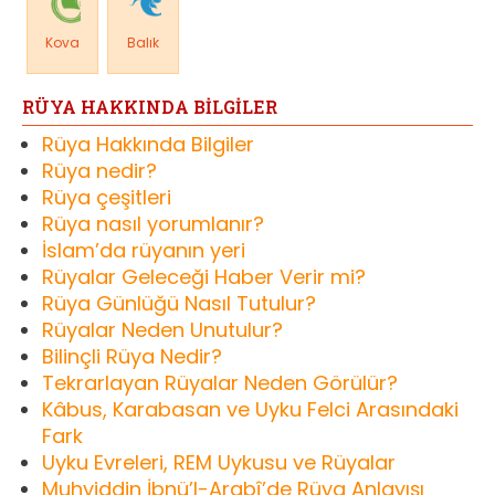
Kova
Balık
RÜYA HAKKINDA BİLGİLER
Rüya Hakkında Bilgiler
Rüya nedir?
Rüya çeşitleri
Rüya nasıl yorumlanır?
İslam’da rüyanın yeri
Rüyalar Geleceği Haber Verir mi?
Rüya Günlüğü Nasıl Tutulur?
Rüyalar Neden Unutulur?
Bilinçli Rüya Nedir?
Tekrarlayan Rüyalar Neden Görülür?
Kâbus, Karabasan ve Uyku Felci Arasındaki
Fark
Uyku Evreleri, REM Uykusu ve Rüyalar
Muhyiddin İbnü’l-Arabî’de Rüya Anlayışı