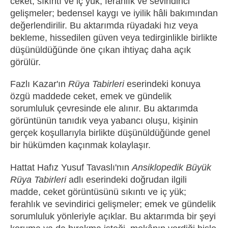
ceket; sıkıntı ve iç yük; ferahlık ve sevindirici
gelişmeler; bedensel kaygı ve iyilik hâli bakımından
değerlendirilir. Bu aktarımda rüyadaki hız veya
bekleme, hissedilen güven veya tedirginlikle birlikte
düşünüldüğünde öne çıkan ihtiyaç daha açık
görülür.
Fazlı Kazar'ın
Rüya Tabirleri
eserindeki konuya
özgü maddede ceket, emek ve gündelik
sorumluluk çevresinde ele alınır. Bu aktarımda
görüntünün tanıdık veya yabancı oluşu, kişinin
gerçek koşullarıyla birlikte düşünüldüğünde genel
bir hükümden kaçınmak kolaylaşır.
Hattat Hafız Yusuf Tavaslı'nın
Ansiklopedik Büyük
Rüya Tabirleri
adlı eserindeki doğrudan ilgili
madde, ceket görüntüsünü sıkıntı ve iç yük;
ferahlık ve sevindirici gelişmeler; emek ve gündelik
sorumluluk yönleriyle açıklar. Bu aktarımda bir şeyi