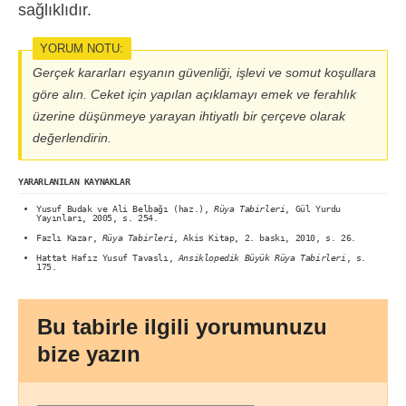
sağlıklıdır.
YORUM NOTU:
Gerçek kararları eşyanın güvenliği, işlevi ve somut koşullara
göre alın. Ceket için yapılan açıklamayı emek ve ferahlık
üzerine düşünmeye yarayan ihtiyatlı bir çerçeve olarak
değerlendirin.
YARARLANILAN KAYNAKLAR
Yusuf Budak ve Ali Belbağı (haz.),
Rüya Tabirleri
, Gül Yurdu
Yayınları, 2005, s. 254.
Fazlı Kazar,
Rüya Tabirleri
, Akis Kitap, 2. baskı, 2010, s. 26.
Hattat Hafız Yusuf Tavaslı,
Ansiklopedik Büyük Rüya Tabirleri
, s.
175.
Bu tabirle ilgili yorumunuzu
bize yazın