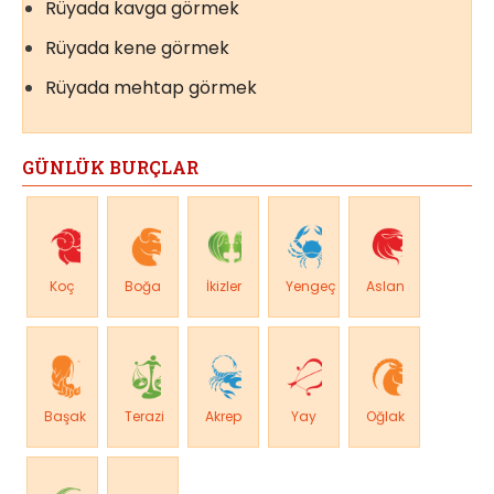
Rüyada kavga görmek
Rüyada kene görmek
Rüyada mehtap görmek
GÜNLÜK BURÇLAR
Koç
Boğa
İkizler
Yengeç
Aslan
Başak
Terazi
Akrep
Yay
Oğlak