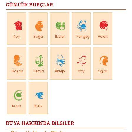
GÜNLÜK BURÇLAR
Koç
Boğa
İkizler
Yengeç
Aslan
Başak
Terazi
Akrep
Yay
Oğlak
Kova
Balık
RÜYA HAKKINDA BİLGİLER