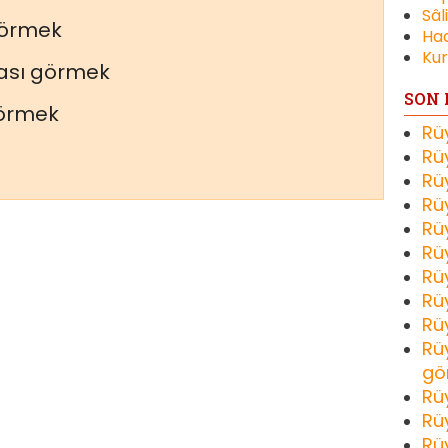
Sâl
görmek
Had
Kur
ası görmek
SON 
görmek
Rü
Rü
Rü
Rü
Rü
Rü
Rü
Rü
Rü
Rü
gö
Rü
Rü
Rü