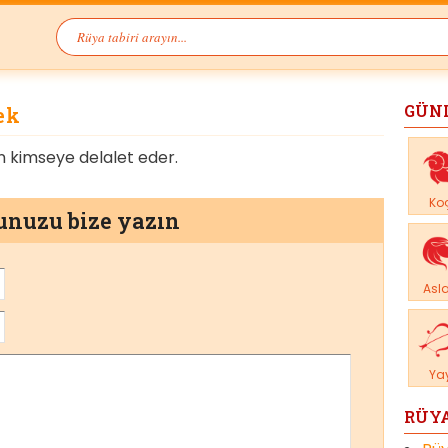
GÜN
ek
 kimseye delalet eder.
Ko
munuzu bize yazın
Asl
Ya
RÜYA