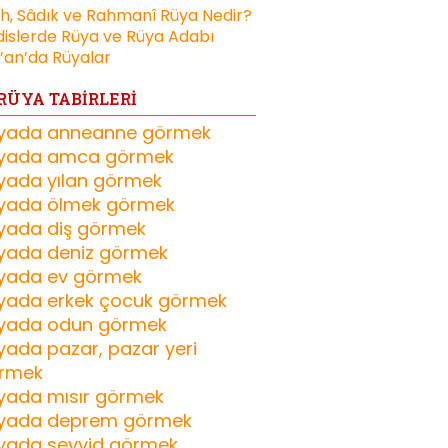
ih, Sâdık ve Rahmanî Rüya Nedir?
islerde Rüya ve Rüya Adabı
’an’da Rüyalar
RÜYA TABİRLERİ
yada anneanne görmek
yada amca görmek
yada yılan görmek
yada ölmek görmek
yada diş görmek
yada deniz görmek
yada ev görmek
yada erkek çocuk görmek
yada odun görmek
yada pazar, pazar yeri
rmek
yada mısır görmek
yada deprem görmek
yada seyyid görmek