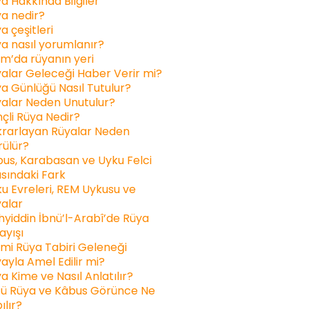
a Hakkında Bilgiler
a nedir?
a çeşitleri
a nasıl yorumlanır?
am’da rüyanın yeri
alar Geleceği Haber Verir mi?
a Günlüğü Nasıl Tutulur?
alar Neden Unutulur?
inçli Rüya Nedir?
rarlayan Rüyalar Neden
ülür?
us, Karabasan ve Uyku Felci
sındaki Fark
u Evreleri, REM Uykusu ve
alar
yiddin İbnü’l-Arabî’de Rüya
ayışı
ami Rüya Tabiri Geleneği
ayla Amel Edilir mi?
a Kime ve Nasıl Anlatılır?
ü Rüya ve Kâbus Görünce Ne
ılır?