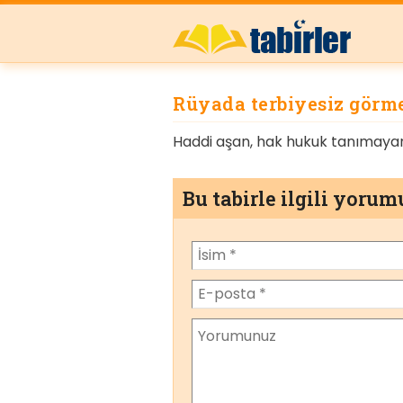
Rüyada terbiyesiz görm
Haddi aşan, hak hukuk tanımayan
Bu tabirle ilgili yoru