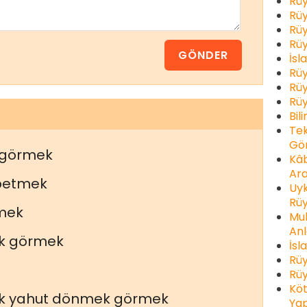
Rüy
Rüy
Rüy
Rüy
İsl
Rüy
Rüy
Rüy
Bil
Tek
Gör
 görmek
Kâb
Ara
betmek
Uyk
Rüy
mek
Muh
Anl
ik görmek
İsl
Rüy
Rüy
Köt
k yahut dönmek görmek
Yap